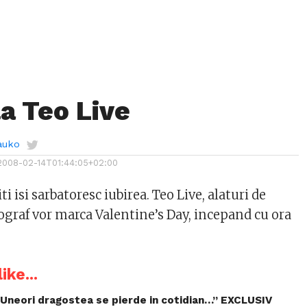
la Teo Live
auko
2008-02-14T01:44:05+02:00
i isi sarbatoresc iubirea. Teo Live, alaturi de
graf vor marca Valentine’s Day, incepand cu ora
ike...
 „Uneori dragostea se pierde in cotidian…” EXCLUSIV