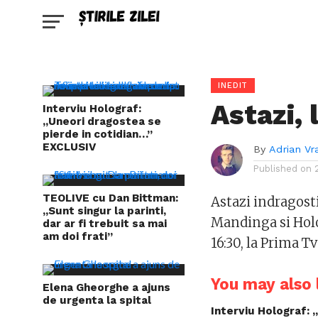
INEDIT
Astazi, 
Interviu Holograf:
„Uneori dragostea se
pierde in cotidian…”
EXCLUSIV
By
Adrian Vr
Published on
TEOLIVE cu Dan Bittman:
Astazi indragostit
„Sunt singur la parinti,
Mandinga si Holo
dar ar fi trebuit sa mai
am doi frati”
16:30, la Prima Tv
You may also l
Elena Gheorghe a ajuns
de urgenta la spital
Interviu Holograf: