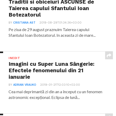
Traditii si obiceiuri ASCUNSE de
Taierea capului Sfantului Ioan
Botezatorul
BY
CRISTIANA AST
2019-08-29T01:34:36+03:00
Pe ziua de 29 august praznuim Taierea capului
Sfantului Ioan Botezatorul. In aceasta zi de mare...
INEDIT
Imagini cu Super Luna Sângerie:
Efectele fenomenului din 21
ianuarie
BY
ADRIAN VRAUKO
2019-01-21T12:03:10+02:00
Cea mai deprimantă zi din an a început cu un fenomen
astronomic excepțional. Eclipsa de lună...