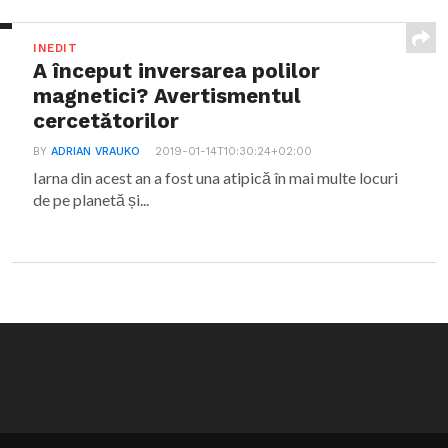
INEDIT
A început inversarea polilor
magnetici? Avertismentul
cercetătorilor
BY
ADRIAN VRAUKO
2019-01-14T10:30:24+02:00
Iarna din acest an a fost una atipică în mai multe locuri
de pe planetă și...