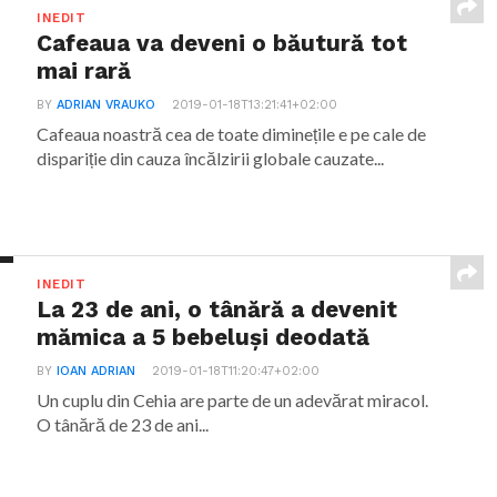
INEDIT
Cafeaua va deveni o băutură tot
mai rară
BY
ADRIAN VRAUKO
2019-01-18T13:21:41+02:00
Cafeaua noastră cea de toate diminețile e pe cale de
dispariție din cauza încălzirii globale cauzate...
INEDIT
La 23 de ani, o tânără a devenit
mămica a 5 bebeluși deodată
BY
IOAN ADRIAN
2019-01-18T11:20:47+02:00
Un cuplu din Cehia are parte de un adevărat miracol.
O tânără de 23 de ani...