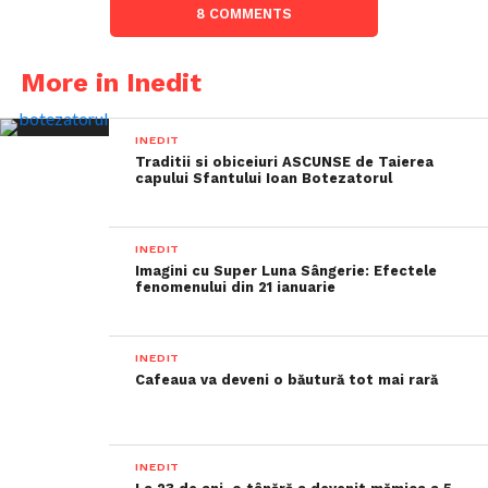
8 COMMENTS
More in Inedit
INEDIT
Traditii si obiceiuri ASCUNSE de Taierea
capului Sfantului Ioan Botezatorul
INEDIT
Imagini cu Super Luna Sângerie: Efectele
fenomenului din 21 ianuarie
INEDIT
Cafeaua va deveni o băutură tot mai rară
INEDIT