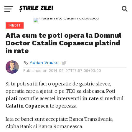
INEDIT
Afla cum te poti opera la Domnul
Doctor Catalin Copaescu platind
in rate
By
Adrian Vrauko
Published on
2014-05-07T17:57:09+03:00
Si tu poti sa iti faci o operatie de gastric slevee,
operatia care a ajutat-o pe TEO sa slabeasca. Poti
plati
costurile acestei interventii
in rate
si medicul
Catalin Copaescu
te opereaza.
Iata ce banci sunt acceptate: Banca Transilvania,
Alpha Bank si Banca Romaneasca.