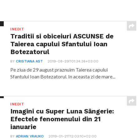
INEDIT
Traditii si obiceiuri ASCUNSE de
Taierea capului Sfantului Ioan
Botezatorul
BY
CRISTIANA AST
2019-08-29T01:34:36+03:00
Pe ziua de 29 august praznuim Taierea capului
Sfantului Ioan Botezatorul. In aceasta zi de mare...
INEDIT
Imagini cu Super Luna Sângerie:
Efectele fenomenului din 21
ianuarie
BY
ADRIAN VRAUKO
2019-01-21T12:03:10+02:00