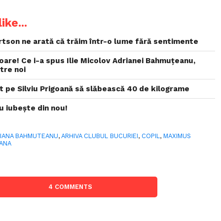
ike...
rtson ne arată că trăim într-o lume fără sentimente
oare! Ce i-a spus Ilie Micolov Adrianei Bahmuțeanu,
tre noi
at pe Silviu Prigoană să slăbească 40 de kilograme
 iubește din nou!
IANA BAHMUTEANU
,
ARHIVA CLUBUL BUCURIEI
,
COPIL
,
MAXIMUS
OANA
4 COMMENTS