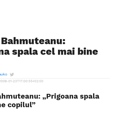
a Bahmuteanu:
na spala cel mai bine
”
auko
2008-01-23T17:00:55+02:00
ahmuteanu: „Prigoana spala
ne copilul”