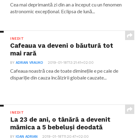
Cea mai deprimantă zi din an a început cu un fenomen
astronomic excepțional. Eclipsa de lună...
INEDIT
Cafeaua va deveni o băutură tot
mai rară
BY
ADRIAN VRAUKO
2019-01-18T13:21:41+02:00
Cafeaua noastră cea de toate diminețile e pe cale de
dispariție din cauza încălzirii globale cauzate...
INEDIT
La 23 de ani, o tânără a devenit
mămica a 5 bebeluși deodată
BY
IOAN ADRIAN
2019-01-18T11:20:47+02:00