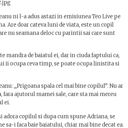
nu ni l-a adus astazi in emisiunea Teo Live pe
 Are doar cateva luni de viata, este un copil
are nu seamana deloc cu parintii sai care sunt
.
arte mandra de
baiatul ei, dar in ciuda faptului ca,
ui ii ocupa ceva timp, se poate ocupa linistita si
nu: „Prigoana spala cel mai bine copilul”. Nu ar
a, fara ajutorul mamei sale, care sta mai mereu
l ei.
si adora copilul si dupa cum spune Adriana, se
e sa-i faca baie baiatului, chiar mai bine decat ea.