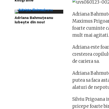
kilograme
Adriana Bahmutea
Adriana Bahmuțeanu
Maximus Prigoana.
iubește din nou!
foarte cuminte c
mult mai agitati
Adriana este fo
cresterea copilul
de cariera sa.
Adriana Bahmutea
putea sa faca ast
alaturi de nepotu
Silviu Prigoana i
pricepe foarte bin