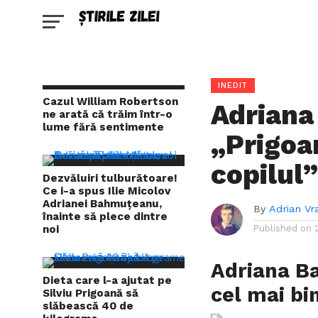
INEDIT
Cazul William Robertson
Adrian
ne arată că trăim într-o
lume fără sentimente
„Prigoa
copilul
Dezvăluiri tulburătoare!
Ce i-a spus Ilie Micolov
Adrianei Bahmuțeanu,
By
Adrian Vr
înainte să plece dintre
noi
Published on
Adriana B
Dieta care l-a ajutat pe
cel mai bi
Silviu Prigoană să
slăbească 40 de