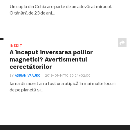
Un cuplu din Cehia are parte de un adevărat miracol.
O tânără de 23 de ani...
INEDIT
A început inversarea polilor
magnetici? Avertismentul
cercetătorilor
BY
ADRIAN VRAUKO
2019-01-14T10:30:24+02:00
Iarna din acest an a fost una atipică în mai multe locuri
de pe planetă și...