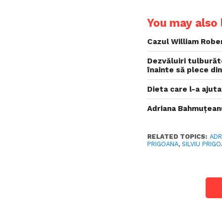
You may also l
Cazul William Robe
Dezvăluiri tulburăt
înainte să plece din
Dieta care l-a ajut
Adriana Bahmuțeanu
RELATED TOPICS:
ADR
PRIGOANA
,
SILVIU PRIG