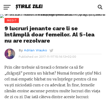
INEDIT
9 lucruri jenante care li se
întâmplă doar femeilor. Al 5-lea
nu are rezolvare
By
Adrian Vrauko
Published on
2017-11-11T15:14:13+02:00
Prin câte trebuie să treacă o femeie ca să fie
„drăguță” pentru un bărbat? Numai femeile știu! Nici
cel mai empatic bărbat nu va înțelege pentru că nu
va ști niciodată cum e cu adevărat. În fine, femeile
rămân eroine ascunse pentru multe lucruri din viața
de zi cu zi. Dar iată câteva dintre aceste lucruri: