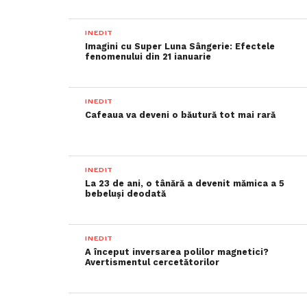
INEDIT
Imagini cu Super Luna Sângerie: Efectele
fenomenului din 21 ianuarie
INEDIT
Cafeaua va deveni o băutură tot mai rară
INEDIT
La 23 de ani, o tânără a devenit mămica a 5
bebeluși deodată
INEDIT
A început inversarea polilor magnetici?
Avertismentul cercetătorilor