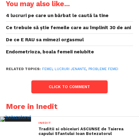
You may also like...
4 lucruri pe care un bărbat le caută la tine
Ce trebuie să știe femeile care au împlinit 30 de ani
De ce E RAU sa mimezi orgasmul
Endometrioza, boala femeii neiubite
RELATED TOPICS:
FEMEI
,
LUCRURI JENANTE
,
PROBLEME FEMEI
CLICK TO COMMENT
More in Inedit
INEDIT
Traditii si obiceiuri ASCUNSE de Taierea
capului Sfantului Ioan Botezatorul