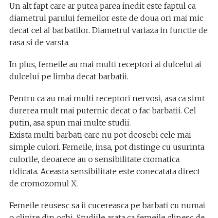
Un alt fapt care ar putea parea inedit este faptul ca
diametrul parului femeilor este de doua ori mai mic
decat cel al barbatilor. Diametrul variaza in functie de
rasa si de varsta.
In plus, femeile au mai multi receptori ai dulcelui ai
dulcelui pe limba decat barbatii.
Pentru ca au mai multi receptori nervosi, asa ca simt
durerea mult mai puternic decat o fac barbatii. Cel
putin, asa spun mai multe studii.
Exista multi barbati care nu pot deosebi cele mai
simple culori. Femeile, insa, pot distinge cu usurinta
culorile, deoarece au o sensibilitate cromatica
ridicata. Aceasta sensibilitate este conecatata direct
de cromozomul X.
Femeile reusesc sa ii cucereasca pe barbati cu numai
o clipire din ochi. Studiile arata ca femeile clipesc de