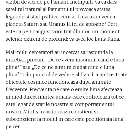
vizibil de aici de pe Pamant. Inchipuiti-va ca daca
satelitul natural al Pamantului provoaca atatea
legende si stari psihice, cum ar fi daca am vedea
planeta Saturn sau Uranus la fel de aproape? Cert
este ca pe 10 august vom trai din nou un moment
selenar extrem de profund: va avea loc Luna Plina.
Mai multi cercetatori au incercat sa raspunda la
intrebari precum „De ce avem insomnii cand e luna
plina?” sau „De ce ne simtim ciudat cand e luna
plina?”. Din punctul de vedere al fizicii cuantice, toate
obiectele cosmice functioneaza dupa anumite
frecvente. Frecventa pe care o emite luna afecteaza
in mod direct mintea umana care controleaza tot ce
este legat de starile noastre si comportamentul
nostru. Mintea reactioneaza constient si
subconstient la modul in care este pozitionata luna
pe cer.