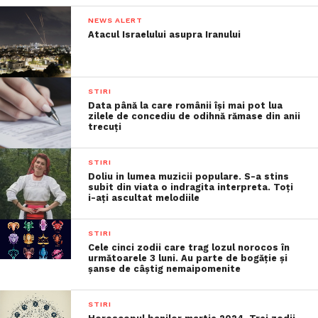
NEWS ALERT
Atacul Israelului asupra Iranului
STIRI
Data până la care românii îşi mai pot lua
zilele de concediu de odihnă rămase din anii
trecuţi
STIRI
Doliu in lumea muzicii populare. S-a stins
subit din viata o indragita interpreta. Toți
i-ați ascultat melodiile
STIRI
Cele cinci zodii care trag lozul norocos în
următoarele 3 luni. Au parte de bogăție și
șanse de câștig nemaipomenite
STIRI