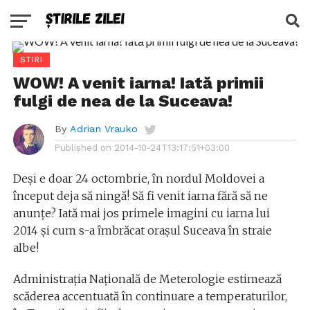
STIRI
WOW! A venit iarna! Iată primii
fulgi de nea de la Suceava!
By
Adrian Vrauko
Published on
2014-10-24T13:17:51+03:00
Deși e doar 24 octombrie, în nordul Moldovei a
început deja să ningă! Să fi venit iarna fără să ne
anunțe? Iată mai jos primele imagini cu iarna lui
2014 și cum s-a îmbrăcat orașul Suceava în straie
albe!
Administrația Națională de Meterologie estimează
scăderea accentuată în continuare a temperaturilor,