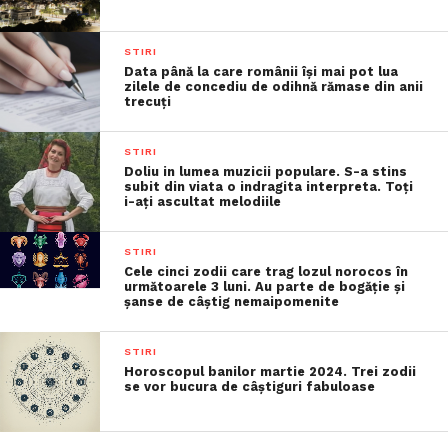
STIRI
Data până la care românii îşi mai pot lua
zilele de concediu de odihnă rămase din anii
trecuţi
STIRI
Doliu in lumea muzicii populare. S-a stins
subit din viata o indragita interpreta. Toți
i-ați ascultat melodiile
STIRI
Cele cinci zodii care trag lozul norocos în
următoarele 3 luni. Au parte de bogăție și
șanse de câștig nemaipomenite
STIRI
Horoscopul banilor martie 2024. Trei zodii
se vor bucura de câștiguri fabuloase