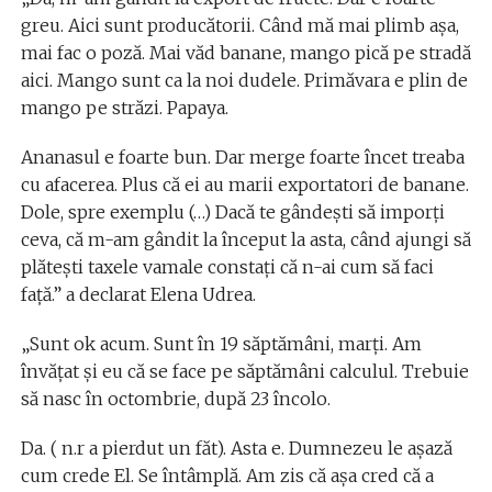
greu. Aici sunt producătorii. Când mă mai plimb așa,
mai fac o poză. Mai văd banane, mango pică pe stradă
aici. Mango sunt ca la noi dudele. Primăvara e plin de
mango pe străzi. Papaya.
Ananasul e foarte bun. Dar merge foarte încet treaba
cu afacerea. Plus că ei au marii exportatori de banane.
Dole, spre exemplu (…) Dacă te gândești să imporţi
ceva, că m-am gândit la început la asta, când ajungi să
plătești taxele vamale constaţi că n-ai cum să faci
faţă.” a declarat Elena Udrea.
„Sunt ok acum. Sunt în 19 săptămâni, marţi. Am
învăţat și eu că se face pe săptămâni calculul. Trebuie
să nasc în octombrie, după 23 încolo.
Da. ( n.r a pierdut un făt). Asta e. Dumnezeu le așază
cum crede El. Se întâmplă. Am zis că așa cred că a