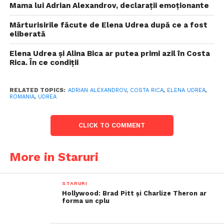
Mama lui Adrian Alexandrov, declarații emoționante
Mărturisirile făcute de Elena Udrea după ce a fost
eliberată
Elena Udrea și Alina Bica ar putea primi azil în Costa
Rica. În ce condiții
RELATED TOPICS:
ADRIAN ALEXANDROV
,
COSTA RICA
,
ELENA UDREA
,
ROMANIA
,
UDREA
CLICK TO COMMENT
More in Staruri
STARURI
Hollywood: Brad Pitt și Charlize Theron ar
forma un cplu