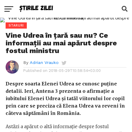
STARURI
Vine Udrea în țară sau nu? Ce
informații au mai apărut despre
fostul ministru
By
Adrian Vrauko
Published on
2018-05-29T10:58:54+03:00
Despre soarta Elenei Udrea se cunosc puține
detalii. Ieri, Antena 3 prezenta o afirmație a
iubitului Elenei Udrea și tatăl viitorului lor copil
prin care se preciza că Elena Udrea va reveni în
câteva săptămâni în România.
Astăzi a apărut o altă informație despre fostul