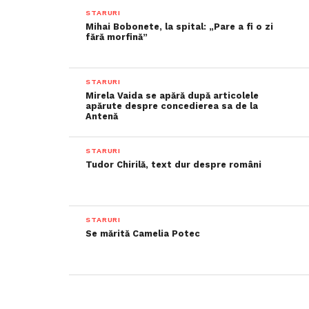
STARURI
Mihai Bobonete, la spital: „Pare a fi o zi
fără morfină”
STARURI
Mirela Vaida se apără după articolele
apărute despre concedierea sa de la
Antenă
STARURI
Tudor Chirilă, text dur despre români
STARURI
Se mărită Camelia Potec