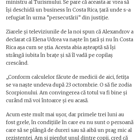
ministru al Turismului. Se pare că aceasta ar vrea să
își deschidă un business în Costa Rica, țară unde s-a
refugiat în urma ”persecutării” din justiție.
Ziarele și televiziunile de la noi spun că Alexandrov a
declarat că Elena Udrea va naște în țară și nu în Costa
Rica așa cum se știa. Acesta abia așteaptă să își
strângă iubita în brațe și să îl vadă pe copilaș
crescând.
„Conform calculelor făcute de medicii de aici, fetiţa
se va naşte undeva după 23 octombrie. O să fie zodia
Scorpionului. Am convingerea că totul va fi bine şi
curând mă voi întoarce şi eu acasă.
Acum este mult mai uşor, dar primele trei luni au
fost grele, în condiţiile în care eu nu sunt o persoană
care să se plângă de dureri sau să aibă un prag mic al
rezistenţei. Am şi pierdut unul dintre copii, cred că