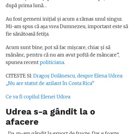
după prima lună…
Au fost gemeni iniţial şi acum a rămas unul singur.
Mi-am spus că aşa vrea Dumnezeu, important este să
fie sănătoasă fetiţa.
Acum sunt bine, pot să fac mişcare, chiar şi să
mănânc, pentru că nu am avut poftă de mâncare”,
spunea recent
politiciana
.
CITESTE SI:
Dragoș Dolănescu, despre Elena Udrea:
„Nu are statut de azilant în Costa Rica”
Ce va fi copilul Elenei Udrea
Udrea s-a gândit la o
afacere
„Da, m-am gândit la export de fructe. Dar e foarte