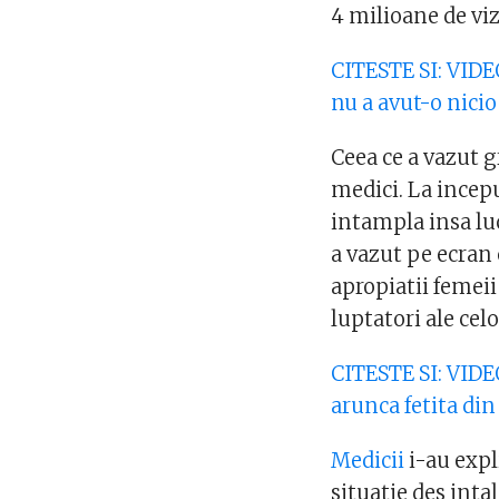
4 milioane de viz
CITESTE SI: VIDE
nu a avut-o nicio
Ceea ce a vazut g
medici. La incepu
intampla insa lucr
a vazut pe ecran 
apropiatii femei
luptatori ale cel
CITESTE SI: VIDEO
arunca fetita din
Medicii
i-au expl
situatie des intal