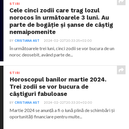
STIRI
Cele cinci zodii care trag lozul
norocos în următoarele 3 luni. Au
parte de bogăție și șanse de câștig
nemaipomenite
BY
CRISTIANA AST
2024-02-22T20:33:25+02:00
În următoarele trei luni, cinci zodii se vor bucura de un
noroc deosebit, având parte de...
STIRI
Horoscopul banilor martie 2024.
Trei zodii se vor bucura de
câștiguri fabuloase
BY
CRISTIANA AST
2024-02-22T20:33:20+02:00
Martie 2024 se anunță a fi o lună plină de schimbări și
oportunități financiare pentru multe...