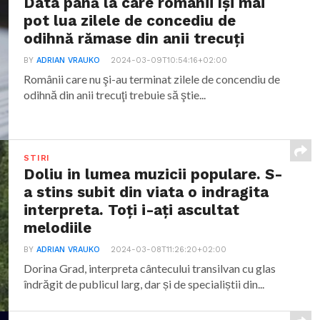
Data până la care românii îşi mai
pot lua zilele de concediu de
odihnă rămase din anii trecuţi
BY
ADRIAN VRAUKO
2024-03-09T10:54:16+02:00
Românii care nu şi-au terminat zilele de concendiu de
odihnă din anii trecuţi trebuie să ştie...
STIRI
Doliu in lumea muzicii populare. S-
a stins subit din viata o indragita
interpreta. Toți i-ați ascultat
melodiile
BY
ADRIAN VRAUKO
2024-03-08T11:26:20+02:00
Dorina Grad, interpreta cântecului transilvan cu glas
îndrăgit de publicul larg, dar și de specialiștii din...