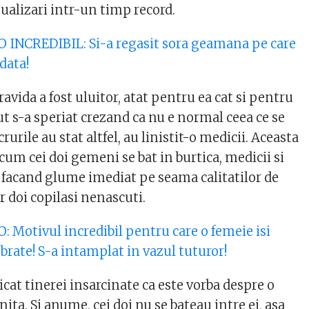
ualizari intr-un timp record.
O INCREDIBIL: Si-a regasit sora geamana pe care
data!
ravida a fost uluitor, atat pentru ea cat si pentru
t s-a speriat crezand ca nu e normal ceea ce se
urile au stat altfel, au linistit-o medicii. Aceasta
cum cei doi gemeni se bat in burtica, medicii si
i facand glume imediat pe seama calitatilor de
or doi copilasi nenascuti.
: Motivul incredibil pentru care o femeie isi
 brate! S-a intamplat in vazul tuturor!
icat tinerei insarcinate ca este vorba despre o
nita. Si anume, cei doi nu se bateau intre ei, asa