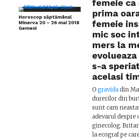
femeie ca 
prima oara 
Horoscop săptămânal
femeie ins
Minerva 20 – 26 mai 2018
Gemeni
mic soc int
mers la m
evolueaza 
s-a speriat
acelasi ti
O
gravida
din Mar
durerilor din bu
sunt cam neastam
adevarul despre c
ginecolog. Brita
la ecograf pe car