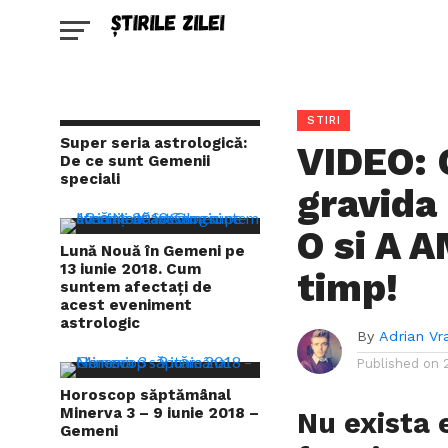
STIRI
Super seria astrologică:
VIDEO: 
De ce sunt Gemenii
speciali
gravida
O si A 
Lună Nouă în Gemeni pe
13 iunie 2018. Cum
timp!
suntem afectați de
acest eveniment
astrologic
By
Adrian Vr
Published on
Horoscop săptămânal
Minerva 3 – 9 iunie 2018 –
Nu exista
Gemeni