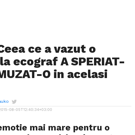
Ceea ce a vazut o
 la ecograf A SPERIAT-
AMUZAT-O in acelasi
auko
2015-08-05T12:40:34+03:00
 emotie mai mare pentru o