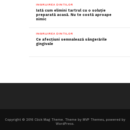
INGRIJIREA DINTILOR
Iată cum elimini tartrul cu o soluție
preparată acasă. Nu te costă aproape
nimic
INGRIJIREA DINTILOR
Ce afecțiuni semnalează sângerările
gingivale
Copyright © 2016 Click Mag Theme. Theme by MVP Themes, powered by
WordPress.