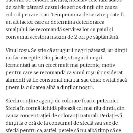
de zahăr pătează destul de serios dinţii din cauza
culorii pe care o au. Temperatura de servire poate fi
un alt factor care ar determina deteriorarea
smalţului. Se recomandă servirea lor cu paiul şi
consumul acestora maxim de 2 ori pe săptămână.
Vinul roşu. Se ştie că strugurii negri pătează, iar dinţii
nu fac excepţie. Din păcate, strugurii negri
fermentaţi au un efect mult mai puternic, motiv
pentru care se recomandă ca vinul roşu (considerat
aliment) să fie consumat mai rar sau chiar evitat dacă
ţinem la culoarea albă a dinţilor noştri.
Sfecla conţine agenţi de colorare foarte puternici.
Sfecla în formă lichidă pătează cel mai rău dinţii, din
cauza concentraţiei de coloranţi naturali. Periaţi-vă
dinţii la o oră de la consumul de sfeclă sau suc de
sfeclă pentru ca, astfel, petele să nu aibă timp să se