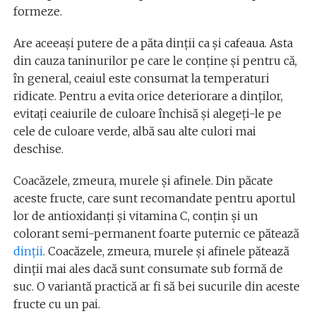
formeze.
Are aceeaşi putere de a păta dinţii ca şi cafeaua. Asta
din cauza taninurilor pe care le conţine şi pentru că,
în general, ceaiul este consumat la temperaturi
ridicate. Pentru a evita orice deteriorare a dinţilor,
evitaţi ceaiurile de culoare închisă şi alegeţi-le pe
cele de culoare verde, albă sau alte culori mai
deschise.
Coacăzele, zmeura, murele şi afinele. Din păcate
aceste fructe, care sunt recomandate pentru aportul
lor de antioxidanţi şi vitamina C, conţin şi un
colorant semi-permanent foarte puternic ce pătează
dinţii
. Coacăzele, zmeura, murele şi afinele pătează
dinţii mai ales dacă sunt consumate sub formă de
suc. O variantă practică ar fi să bei sucurile din aceste
fructe cu un pai.