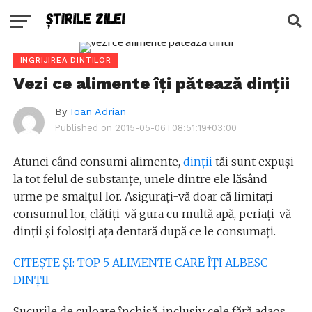
INGRIJIREA DINTILOR
Vezi ce alimente îţi pătează dinţii
By
Ioan Adrian
Published on
2015-05-06T08:51:19+03:00
Atunci când consumi alimente,
dinţii
tăi sunt expuşi
la tot felul de substanţe, unele dintre ele lăsând
urme pe smalţul lor. Asiguraţi-vă doar că limitaţi
consumul lor, clătiţi-vă gura cu multă apă, periaţi-vă
dinţii şi folosiţi aţa dentară după ce le consumaţi.
CITEŞTE ŞI: TOP 5 ALIMENTE CARE ÎŢI ALBESC
DINŢII
Sucurile de culoare închisă, inclusiv cele fără adaos