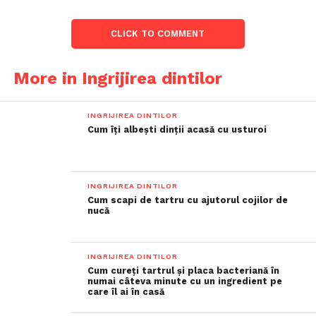
CLICK TO COMMENT
More in Ingrijirea dintilor
INGRIJIREA DINTILOR
Cum îți albești dinții acasă cu usturoi
INGRIJIREA DINTILOR
Cum scapi de tartru cu ajutorul cojilor de
nucă
INGRIJIREA DINTILOR
Cum cureți tartrul și placa bacteriană în
numai câteva minute cu un ingredient pe
care îl ai în casă