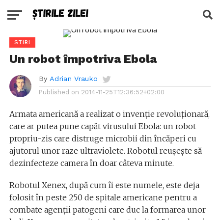
STIRI
Un robot împotriva Ebola
By
Adrian Vrauko
Published on
2014-11-25T12:36:52+02:00
Armata americană a realizat o invenție revoluționară,
care ar putea pune capăt virusului Ebola: un robot
propriu-zis care distruge microbii din încăperi cu
ajutorul unor raze ultraviolete. Robotul reușește să
dezinfecteze camera în doar câteva minute.
Robotul Xenex, după cum îi este numele, este deja
folosit în peste 250 de spitale americane pentru a
combate agenții patogeni care duc la formarea unor