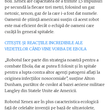
boli. Xenex are capacitatea de a trimite 1,5 impulsuri
pe secundă la fiecare trei metri, folosind un gaz
netoxic, xenon, gaz de la care i-a fost dat numele.
Oamenii de știință americani susțin că acest robot
este mai eficient decât o echipă de oameni care
curăță în general spitalele.
CITEȘTE ȘI: REACȚIILE INCREDIBILE ALE
VEDETELOR CÂND VINE VORBA DE EBOLA
„Robotul face parte din strategia noastră pentru a
combate Ebola, dar ar putea fi folosit şi în spitale
pentru a lupta contra altor agenţi patogeni aflaţi la
originea infecţiilor nosocomiale”, susține Alton
Dunham, purtător de cuvânt al bazei aeriene militare
Langley din Statele Unite ale Americii.
Robotul Xenex are în plus caracteristica ecologică
față de celelalte invenții pe bază de ultraviolete,