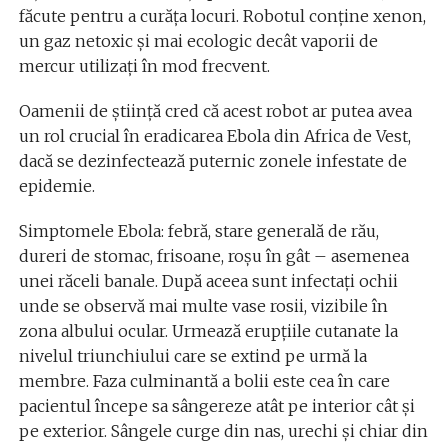
făcute pentru a curăța locuri. Robotul conține xenon,
un gaz netoxic și mai ecologic decât vaporii de
mercur utilizați în mod frecvent.
Oamenii de știință cred că acest robot ar putea avea
un rol crucial în eradicarea Ebola din Africa de Vest,
dacă se dezinfectează puternic zonele infestate de
epidemie.
Simptomele Ebola: febră, stare generală de rău,
dureri de stomac, frisoane, roșu în gât – asemenea
unei răceli banale. După aceea sunt infectați ochii
unde se observă mai multe vase rosii, vizibile în
zona albului ocular. Urmează erupțiile cutanate la
nivelul triunchiului care se extind pe urmă la
membre. Faza culminantă a bolii este cea în care
pacientul începe sa sângereze atât pe interior cât și
pe exterior. Sângele curge din nas, urechi și chiar din