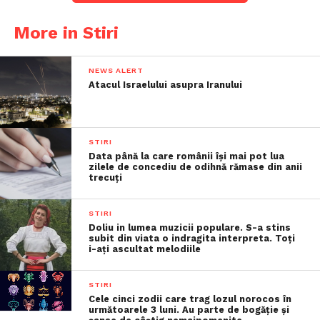
More in Stiri
NEWS ALERT
Atacul Israelului asupra Iranului
STIRI
Data până la care românii îşi mai pot lua
zilele de concediu de odihnă rămase din anii
trecuţi
STIRI
Doliu in lumea muzicii populare. S-a stins
subit din viata o indragita interpreta. Toți
i-ați ascultat melodiile
STIRI
Cele cinci zodii care trag lozul norocos în
următoarele 3 luni. Au parte de bogăție și