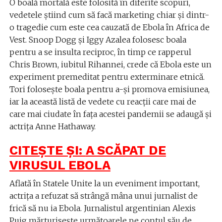
O boală mortală este folosită în diferite scopuri,
vedetele știind cum să facă marketing chiar și dintr-
o tragedie cum este cea cauzată de Ebola în Africa de
Vest. Snoop Dogg și Iggy Azalea folosesc boala
pentru a se insulta reciproc, în timp ce rapperul
Chris Brown, iubitul Rihannei, crede că Ebola este un
experiment premeditat pentru exterminare etnică.
Tori folosește boala pentru a-și promova emisiunea,
iar la această listă de vedete cu reacții care mai de
care mai ciudate în fața acestei pandemii se adaugă și
actrița Anne Hathaway.
CITEȘTE ȘI:
A SCĂPAT DE
VIRUSUL EBOLA
Aflată în Statele Unite la un eveniment important,
actrița a refuzat să strângă mâna unui jurnalist de
frică să nu ia Ebola. Jurnalistul argentinian Alexis
Puig mărturisește următoarele pe contul său de