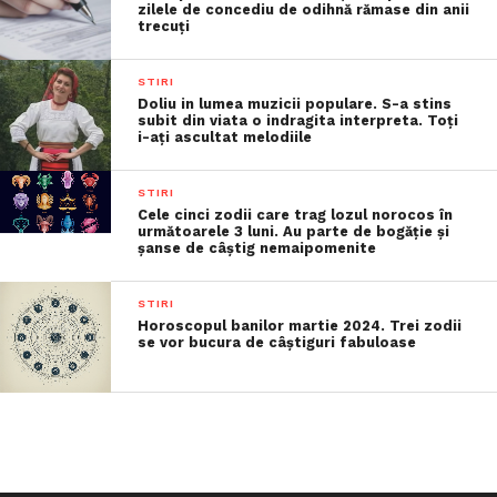
zilele de concediu de odihnă rămase din anii
trecuţi
STIRI
Doliu in lumea muzicii populare. S-a stins
subit din viata o indragita interpreta. Toți
i-ați ascultat melodiile
STIRI
Cele cinci zodii care trag lozul norocos în
următoarele 3 luni. Au parte de bogăție și
șanse de câștig nemaipomenite
STIRI
Horoscopul banilor martie 2024. Trei zodii
se vor bucura de câștiguri fabuloase