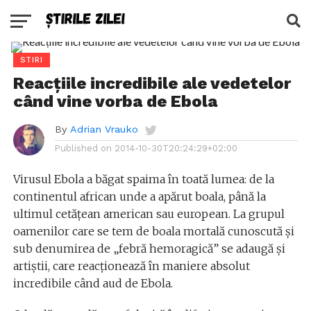
STIRI
Reacțiile incredibile ale vedetelor
când vine vorba de Ebola
By
Adrian Vrauko
Published on
2014-10-30T20:24:29+02:00
Virusul Ebola a băgat spaima în toată lumea: de la
continentul african unde a apărut boala, până la
ultimul cetățean american sau european. La grupul
oamenilor care se tem de boala mortală cunoscută și
sub denumirea de „febră hemoragică” se adaugă și
artiștii, care reacționează în maniere absolut
incredibile când aud de Ebola.