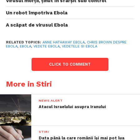
Virusul morţii, ţinut în sfârşit sub control
Un robot împotriva Ebola
A scăpat de virusul Ebola
RELATED TOPICS:
ANNE HATHAWAY EBOLA
,
CHRIS BROWN DESPRE
EBOLA
,
EBOLA
,
VEDETE EBOLA
,
VEDETELE SI EBOLA
CLICK TO COMMENT
More in Stiri
NEWS ALERT
Atacul Israelului asupra Iranului
STIRI
Data până la care românii îşi mai pot lua