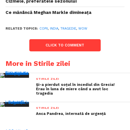
Cizmele, preferatele sezonului
Ce mănâncă Meghan Markle dimineața
RELATED TOPICS:
COPII
,
INDIA
,
TRAGEDIE
,
WOW
CLICK TO COMMENT
More in Stirile zilei
STIRILE ZILEI
Și-a pierdut soțul în incediul din Grecia!
Erau în luna de miere când a avut loc
tragedia
STIRILE ZILEI
Anca Pandrea, internată de urgență