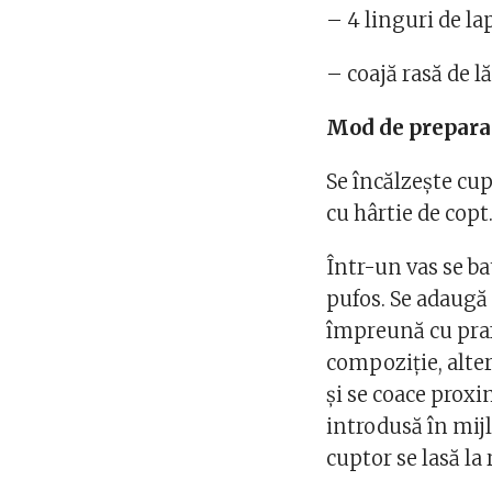
– 4 linguri de la
– coajă rasă de 
Mod de prepara
Se încălzește cup
cu hârtie de copt
Într-un vas se b
pufos. Se adaugă 
împreună cu prafu
compoziție, alter
și se coace prox
introdusă în mijl
cuptor se lasă la