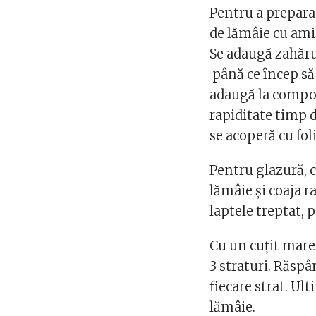
Pentru a prepara 
de lămâie cu amid
Se adaugă zahărul
până ce încep să 
adaugă la compozi
rapiditate timp 
se acoperă cu foli
Pentru glazură, 
lămâie și coaja r
laptele treptat, 
Cu un cuțit mare 
3 straturi. Răsp
fiecare strat. Ult
lămâie.