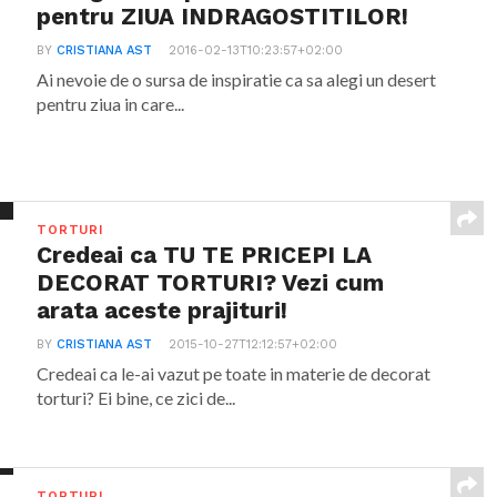
pentru ZIUA INDRAGOSTITILOR!
BY
CRISTIANA AST
2016-02-13T10:23:57+02:00
Ai nevoie de o sursa de inspiratie ca sa alegi un desert
pentru ziua in care...
TORTURI
Credeai ca TU TE PRICEPI LA
DECORAT TORTURI? Vezi cum
arata aceste prajituri!
BY
CRISTIANA AST
2015-10-27T12:12:57+02:00
Credeai ca le-ai vazut pe toate in materie de decorat
torturi? Ei bine, ce zici de...
TORTURI