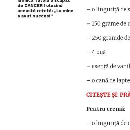
Monica Tatoiu a scăpat
de CANCER folosind
– o linguriță de 
această rețetă: „La mine
a avut succes!”
– 150 grame de 
– 250 gramde de
– 4 ouă
– esență de vanil
– o cană de lapt
CITEȘTE ȘI: P
Pentru cremă:
– o linguriță de 