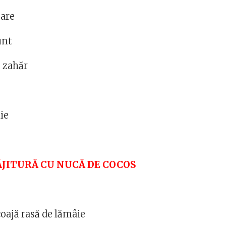
sare
unt
 zahăr
ie
e
RĂJITURĂ CU NUCĂ DE COCOS
coajă rasă de lămâie