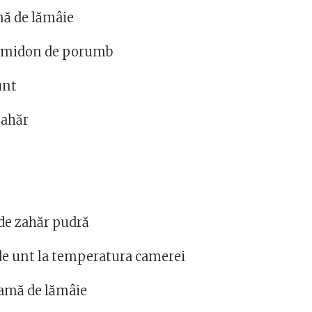
mă de lămâie
e amidon de porumb
unt
zahăr
de zahăr pudră
de unt la temperatura camerei
eamă de lămâie