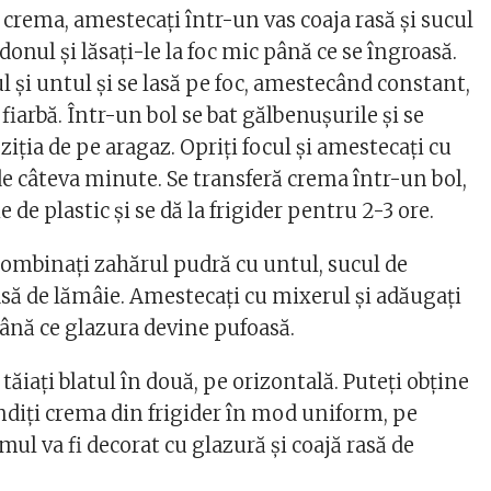
crema, amestecați într-un vas coaja rasă și sucul
onul și lăsați-le la foc mic până ce se îngroasă.
 și untul și se lasă pe foc, amestecând constant,
fiarbă. Într-un bol se bat gălbenușurile și se
ția de pe aragaz. Opriți focul și amestecați cu
de câteva minute. Se transferă crema într-un bol,
e de plastic și se dă la frigider pentru 2-3 ore.
combinați zahărul pudră cu untul, sucul de
asă de lămâie. Amestecați cu mixerul și adăugați
până ce glazura devine pufoasă.
tăiați blatul în două, pe orizontală. Puteți obține
ândiți crema din frigider în mod uniform, pe
imul va fi decorat cu glazură și coajă rasă de