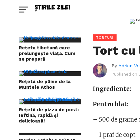
TORTURI
Tort cu
Rețeta tibetană care
prelungește viața. Cum
se prepară
By
Adrian Vr
Published on
Rețetă de pâine de la
Muntele Athos
Ingrediente:
Pentru blat:
Rețetă de pizza de post:
Ieftină, rapidă și
– 500 de grame d
delicioasă!
– 1 praf de copt