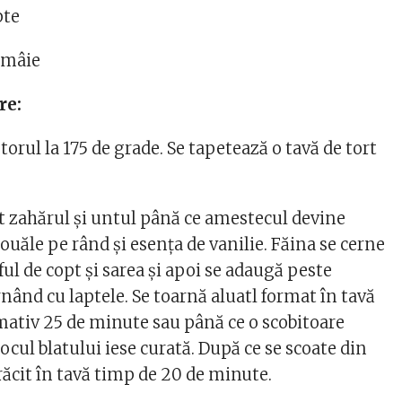
pte
lămâie
re:
torul la 175 de grade. Se tapetează o tavă de tort
.
at zahărul și untul până ce amestecul devine
ouăle pe rând și esența de vanilie. Făina se cerne
l de copt și sarea și apoi se adaugă peste
nând cu laptele. Se toarnă aluatl format în tavă
imativ 25 de minute sau până ce o scobitoare
ocul blatului iese curată. După ce se scoate din
 răcit în tavă timp de 20 de minute.