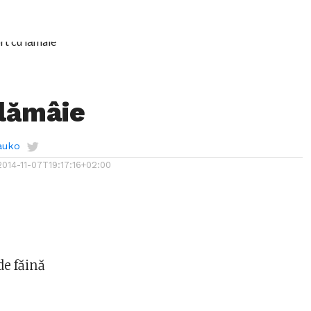
 lămâie
auko
2014-11-07T19:17:16+02:00
e făină