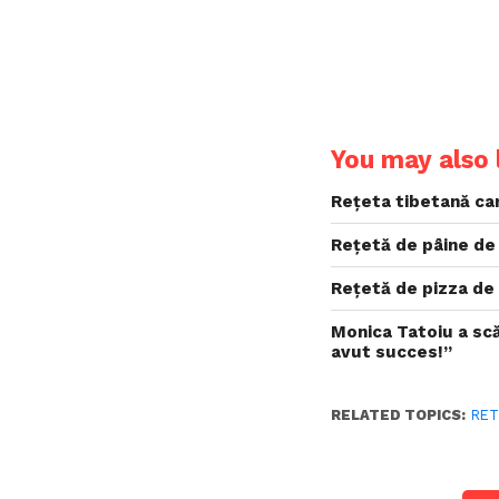
You may also l
Rețeta tibetană ca
Rețetă de pâine de
Rețetă de pizza de p
Monica Tatoiu a sc
avut succes!”
RELATED TOPICS:
RET