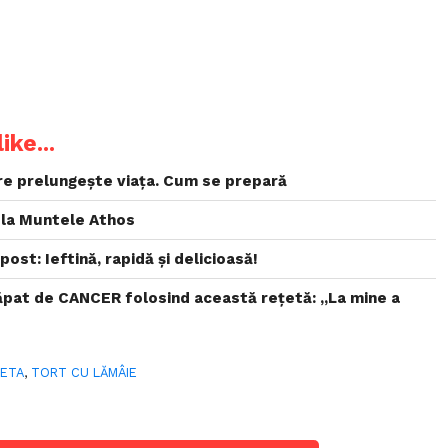
ike...
re prelungește viața. Cum se prepară
 la Muntele Athos
ost: Ieftină, rapidă și delicioasă!
ăpat de CANCER folosind această rețetă: „La mine a
ETA
,
TORT CU LĂMÂIE