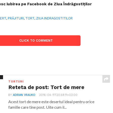
sesc iubirea pe Facebook de Ziua Îndrăgostiților
ERT
,
PRĂJITURI
,
TORT
,
ZIUA INDRAGOSTITILOR
CLICK TO COMMENT
TORTURI
Reteta de post: Tort de mere
BY
ADRIAN VRAUKO
2016-04-11T20:58:11+03:00
Acest tort de mere este desertul ideal pentru orice
familie care tine post. Uite cum il...