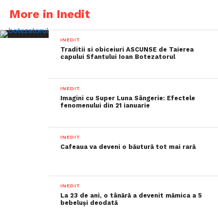
More in Inedit
INEDIT
Traditii si obiceiuri ASCUNSE de Taierea
capului Sfantului Ioan Botezatorul
INEDIT
Imagini cu Super Luna Sângerie: Efectele
fenomenului din 21 ianuarie
INEDIT
Cafeaua va deveni o băutură tot mai rară
INEDIT
La 23 de ani, o tânără a devenit mămica a 5
bebeluși deodată