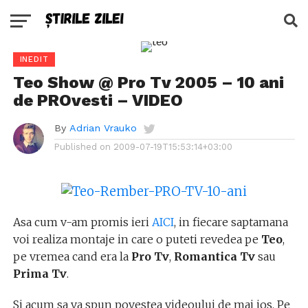
INEDIT
Teo Show @ Pro Tv 2005 – 10 ani
de PROvesti – VIDEO
By
Adrian Vrauko
Published on
2009-07-19T15:53:14+03:00
Asa cum v-am promis ieri
AICI
, in fiecare saptamana
voi realiza montaje in care o puteti revedea pe
Teo
,
pe vremea cand era la
Pro Tv
,
Romantica Tv
sau
Prima Tv
.
Si acum sa va spun povestea videoului de mai jos. Pe