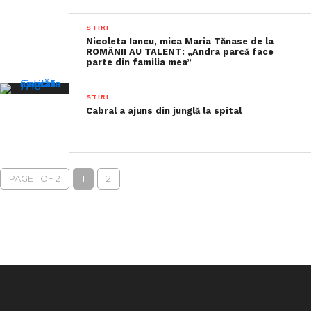
STIRI
Nicoleta Iancu, mica Maria Tănase de la
ROMÂNII AU TALENT: „Andra parcă face
parte din familia mea”
STIRI
Cabral a ajuns din junglă la spital
PAGE 1 OF 2
1
2