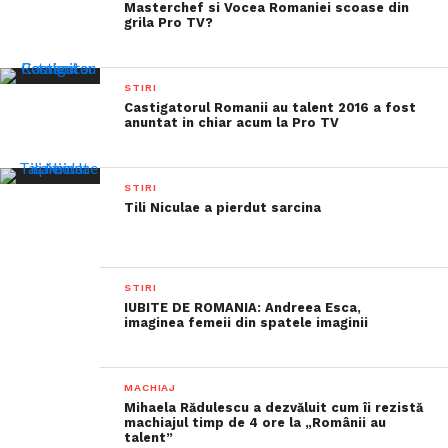
Masterchef si Vocea Romaniei scoase din
grila Pro TV?
STIRI
Castigatorul Romanii au talent 2016 a fost
anuntat in chiar acum la Pro TV
STIRI
Tili Niculae a pierdut sarcina
STIRI
IUBITE DE ROMANIA: Andreea Esca,
imaginea femeii din spatele imaginii
MACHIAJ
Mihaela Rădulescu a dezvăluit cum îi rezistă
machiajul timp de 4 ore la „Românii au
talent”