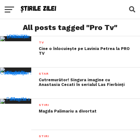
All posts tagged "Pro Tv"
TV
Cine o înlocuiește pe Lavinia Petrea la PRO
TV
STAR
Cutremurător! Singura imagine cu
Anastasia Cecati în serialul Las Fierbinţi
STIRI
Magda Palimariu a divortat
STIRI