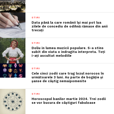
STIRI
Data până la care românii îşi mai pot lua
zilele de concediu de odihnă rămase din anii
trecuţi
STIRI
Doliu in lumea muzicii populare. S-a stins
subit din viata o indragita interpreta. Toți
i-ați ascultat melodiile
STIRI
Cele cinci zodii care trag lozul norocos în
următoarele 3 luni. Au parte de bogăție și
șanse de câștig nemaipomenite
STIRI
Horoscopul banilor martie 2024. Trei zodii
se vor bucura de câștiguri fabuloase