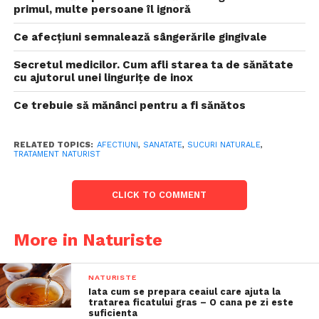
primul, multe persoane îl ignoră
Ce afecțiuni semnalează sângerările gingivale
Secretul medicilor. Cum afli starea ta de sănătate
cu ajutorul unei lingurițe de inox
Ce trebuie să mănânci pentru a fi sănătos
RELATED TOPICS:
AFECTIUNI
,
SANATATE
,
SUCURI NATURALE
,
TRATAMENT NATURIST
CLICK TO COMMENT
More in Naturiste
NATURISTE
Iata cum se prepara ceaiul care ajuta la
tratarea ficatului gras – O cana pe zi este
suficienta