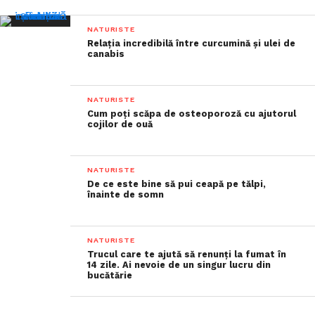
NATURISTE
Relația incredibilă între curcumină și ulei de
canabis
NATURISTE
Cum poți scăpa de osteoporoză cu ajutorul
cojilor de ouă
NATURISTE
De ce este bine să pui ceapă pe tălpi,
înainte de somn
NATURISTE
Trucul care te ajută să renunți la fumat în
14 zile. Ai nevoie de un singur lucru din
bucătărie