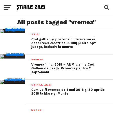
All posts tagged "vremea"
STIRI
Cod galben și portocaliu de averse şi
descărcări electrice în Cluj și alte opt
județe, inclusiv la munte
VREMEA
Vremea 1 mai 2018 – ANM a emis Cod
Galben de ceață. Pronoza pentru 2
săptămâni
STIRILE ZILEI
Cum va fi vremea de 1 mai 2018 și 30 aprilie
2018 la Mare și Munte
METEO