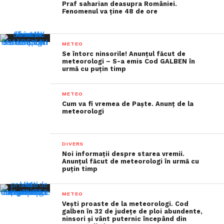
Praf saharian deasupra României.
Fenomenul va ține 48 de ore
METEO
Se întorc ninsorile! Anunțul făcut de
meteorologi – S-a emis Cod GALBEN în
urmă cu puțin timp
METEO
Cum va fi vremea de Paște. Anunț de la
meteorologi
DIVERS
Noi informații despre starea vremii.
Anunțul făcut de meteorologi în urmă cu
puțin timp
METEO
Vești proaste de la meteorologi. Cod
galben în 32 de județe de ploi abundente,
ninsori şi vânt puternic începând din