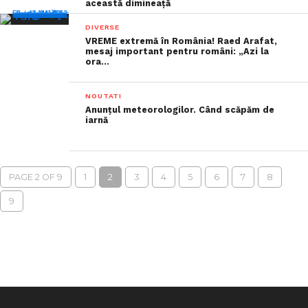
această dimineaţă
DIVERSE
VREME extremă în România! Raed Arafat,
mesaj important pentru români: „Azi la
ora…
NOUTATI
Anunțul meteorologilor. Când scăpăm de
iarnă
PAGE 2 OF 9
1
2
3
4
5
6
7
8
9