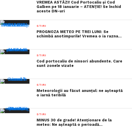
VREMEA ASTĂZI! Cod Portocaliu și Cod
Galben pe 18 ianuarie – ATENȚIE! Se închid
aceste DN-uri
STIRI
PROGNOZA METEO PE TREI LUNI: Se
schimbă anotimpurile! Vremea o ia razna…
STIRI
Cod portocaliu de ninsori abundente. Care
sunt zonele vizate
STIRI
Meteorologii au făcut anunțul: ne așteaptă
o iarnă teribilă
STIRI
MINUS 30 de grade! Atenţionare de la
meteo: Ne aşteaptă o perioadă…