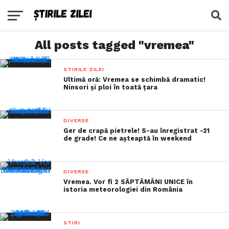
All posts tagged "vremea"
STIRILE ZILEI
Ultimă oră: Vremea se schimbă dramatic!
Ninsori și ploi în toată țara
DIVERSE
Ger de crapă pietrele! S-au înregistrat -21
de grade! Ce ne așteaptă în weekend
DIVERSE
Vremea. Vor fi 2 SĂPTĂMÂNI UNICE în
istoria meteorologiei din România
STIRI