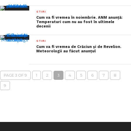
STIRI
Cum va fi vremea în noiembrie. ANM anunță:
Temperaturi cum nu au fost în ultimele
decenii
STIRI
Cum va fi vremea de Crăciun şi de Revelion.
Meteorologii au făcut anunţul
PAGE 3 OF 9
1
2
3
4
5
6
7
8
9