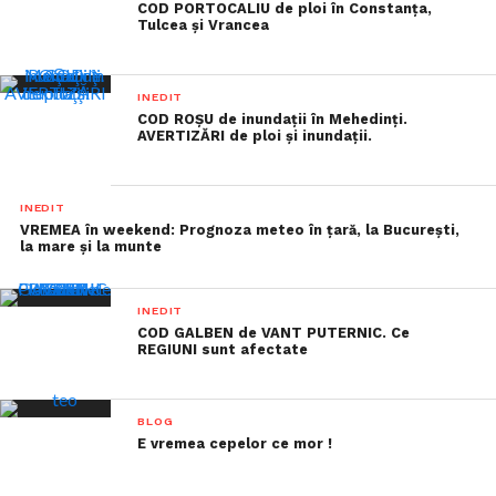
COD PORTOCALIU de ploi în Constanţa,
Tulcea şi Vrancea
INEDIT
COD ROŞU de inundaţii în Mehedinţi.
AVERTIZĂRI de ploi şi inundaţii.
INEDIT
VREMEA în weekend: Prognoza meteo în ţară, la Bucureşti,
la mare şi la munte
INEDIT
COD GALBEN de VANT PUTERNIC. Ce
REGIUNI sunt afectate
BLOG
E vremea cepelor ce mor !