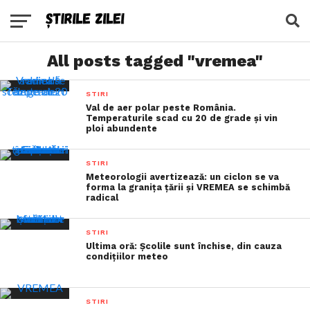
All posts tagged "vremea"
STIRI
Val de aer polar peste România.
Temperaturile scad cu 20 de grade și vin
ploi abundente
STIRI
Meteorologii avertizează: un ciclon se va
forma la granița țării și VREMEA se schimbă
radical
STIRI
Ultima oră: Școlile sunt închise, din cauza
condițiilor meteo
STIRI