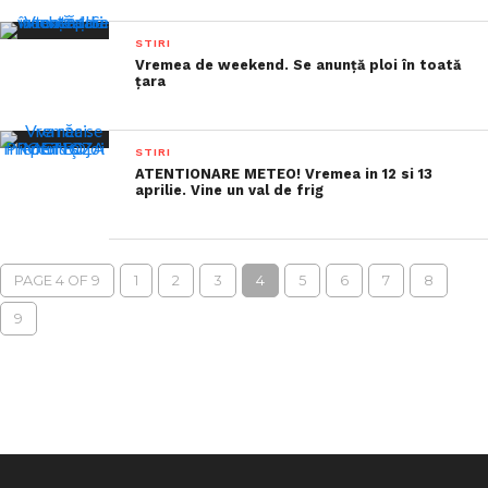
STIRI
Vremea de weekend. Se anunță ploi în toată
țara
STIRI
ATENTIONARE METEO! Vremea in 12 si 13
aprilie. Vine un val de frig
PAGE 4 OF 9
1
2
3
4
5
6
7
8
9