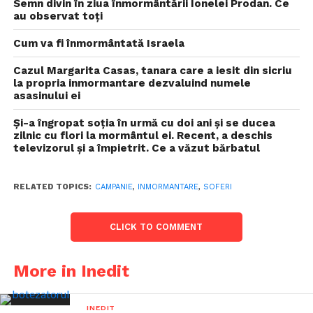
Semn divin în ziua înmormântării Ionelei Prodan. Ce
au observat toți
Cum va fi înmormântată Israela
Cazul Margarita Casas, tanara care a iesit din sicriu
la propria inmormantare dezvaluind numele
asasinului ei
Și-a îngropat soția în urmă cu doi ani și se ducea
zilnic cu flori la mormântul ei. Recent, a deschis
televizorul și a împietrit. Ce a văzut bărbatul
RELATED TOPICS:
CAMPANIE
,
INMORMANTARE
,
SOFERI
CLICK TO COMMENT
More in Inedit
INEDIT