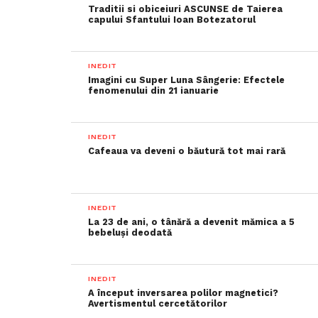
Traditii si obiceiuri ASCUNSE de Taierea
capului Sfantului Ioan Botezatorul
INEDIT
Imagini cu Super Luna Sângerie: Efectele
fenomenului din 21 ianuarie
INEDIT
Cafeaua va deveni o băutură tot mai rară
INEDIT
La 23 de ani, o tânără a devenit mămica a 5
bebeluși deodată
INEDIT
A început inversarea polilor magnetici?
Avertismentul cercetătorilor