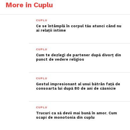
More in Cuplu
CUPLU
Ce se întâmplă în corpul tău atunci când nu
ai relații intime
CUPLU
Cum te dezlegi de partener după divorț din
punct de vedere religios
CUPLU
Gestul impresionant al unui bătrân față de
consoarta lui după 80 de ani de căsnicie
CUPLU
Trucuri ca să devii mai bună în amor. Cum
scapi de monotonia din cuplu