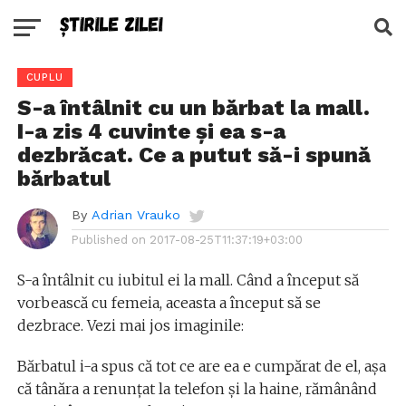
CUPLU
S-a întâlnit cu un bărbat la mall.
I-a zis 4 cuvinte și ea s-a
dezbrăcat. Ce a putut să-i spună
bărbatul
By
Adrian Vrauko
Published on
2017-08-25T11:37:19+03:00
S-a întâlnit cu iubitul ei la mall. Când a început să
vorbească cu femeia, aceasta a început să se
dezbrace. Vezi mai jos imaginile:
Bărbatul i-a spus că tot ce are ea e cumpărat de el, așa
că tânăra a renunțat la telefon și la haine, rămânând