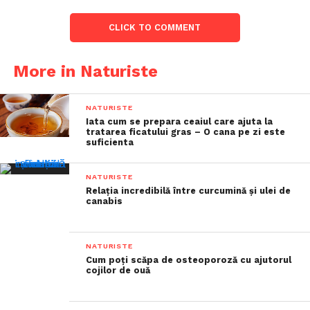
CLICK TO COMMENT
More in Naturiste
NATURISTE
Iata cum se prepara ceaiul care ajuta la
tratarea ficatului gras – O cana pe zi este
suficienta
NATURISTE
Relația incredibilă între curcumină și ulei de
canabis
NATURISTE
Cum poți scăpa de osteoporoză cu ajutorul
cojilor de ouă