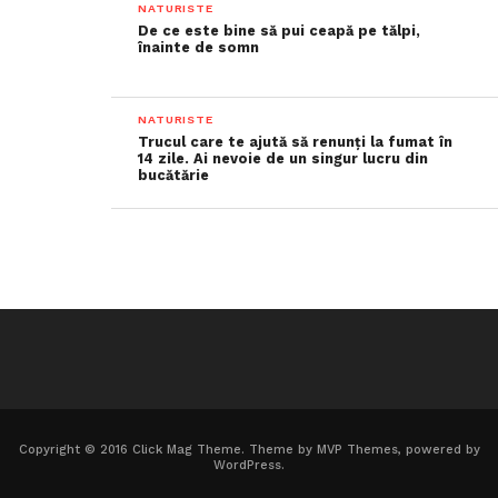
NATURISTE
De ce este bine să pui ceapă pe tălpi,
înainte de somn
NATURISTE
Trucul care te ajută să renunți la fumat în
14 zile. Ai nevoie de un singur lucru din
bucătărie
Copyright © 2016 Click Mag Theme. Theme by MVP Themes, powered by
WordPress.