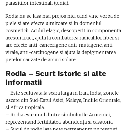
parazitilor intestinali (tenia).
Rodia nu se lasa mai prejos nici cand vine vorba de
piele si are efecte uimitoare si in domeniul
cosmeticii. Acidul elagic, descoperit in componenta
acestui fruct, ajuta la combaterea radicalilor liber si
are efecte anti-cancerigene anti-mutagene, anti-
virale, anti-carcinogene si ajuta la depigmentarea
petelor cauzate de arsuri solare.
Rodia – Scurt istoric si alte
informatii
– Este scultivata la scara larga in Iran, India, zonele
uscate din Sud-Estul Asiei, Malaya, Indiile Orientale,
si Africa tropicala.
– Rodia este unul dintre simbolurile Armeniei,
reprezentand fertilitatea, abundența si casatoria.
– Sucul de rodie lasa pete permanente pe țesaturi,