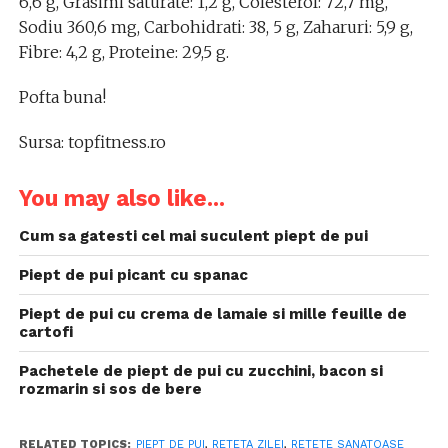
6,6 g, Grasimi saturate: 1,2 g, Colesterol: 72,7 mg,
Sodiu 360,6 mg, Carbohidrati: 38, 5 g, Zaharuri: 5,9 g,
Fibre: 4,2 g, Proteine: 29,5 g.
Pofta buna!
Sursa: topfitness.ro
You may also like...
Cum sa gatesti cel mai suculent piept de pui
Piept de pui picant cu spanac
Piept de pui cu crema de lamaie si mille feuille de
cartofi
Pachetele de piept de pui cu zucchini, bacon si
rozmarin si sos de bere
RELATED TOPICS:
PIEPT DE PUI
,
RETETA ZILEI
,
RETETE SANATOASE