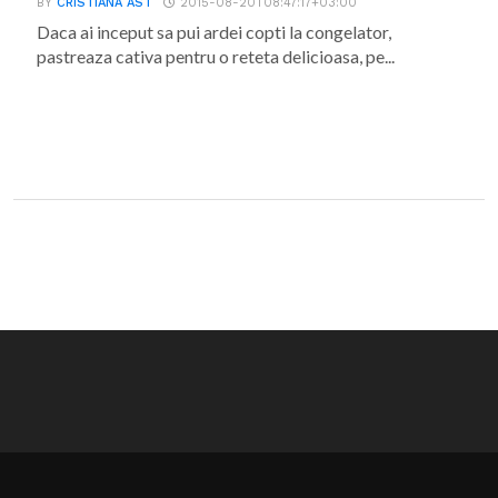
BY
CRISTIANA AST
2015-08-20T08:47:17+03:00
Daca ai inceput sa pui ardei copti la congelator,
pastreaza cativa pentru o reteta delicioasa, pe...