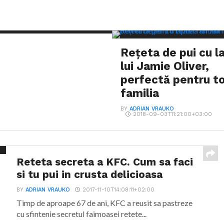
Rețeta de pui cu l
lui Jamie Oliver,
perfectă pentru t
familia
BY
ADRIAN VRAUKO
2018-09-03T11:21:00+03:00
Reteta secreta a KFC. Cum sa faci
si tu pui in crusta delicioasa
BY
ADRIAN VRAUKO
2017-11-10T14:08:11+02:00
Timp de aproape 67 de ani, KFC a reusit sa pastreze
cu sfintenie secretul faimoasei retete...