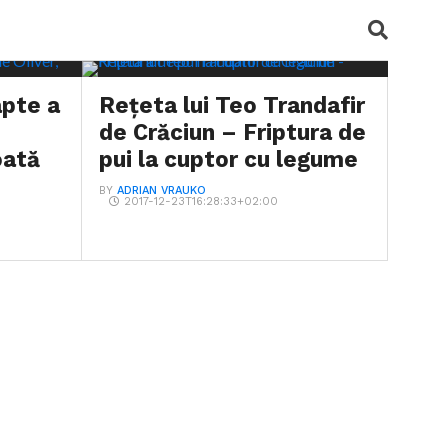
apte a
Rețeta lui Teo Trandafir
de Crăciun – Friptura de
oată
pui la cuptor cu legume
BY
ADRIAN VRAUKO
2017-12-23T16:28:33+02:00