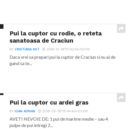
Pui la cuptor cu rodie, o reteta
sanatoasa de Craciun
BY
CRISTIANA AST
2016-12-19T17:42:14+02:00
Daca vrei sa prepari pui la cuptor de Craciun si nu ai de
gand sa te...
Pui la cuptor cu ardei gras
BY
IOAN ADRIAN
2016-05-18T15:44:40+03:00
AVETI NEVOIE DE: 1 pui de marime medie – sau 4
pulpe de pui intregi 2...