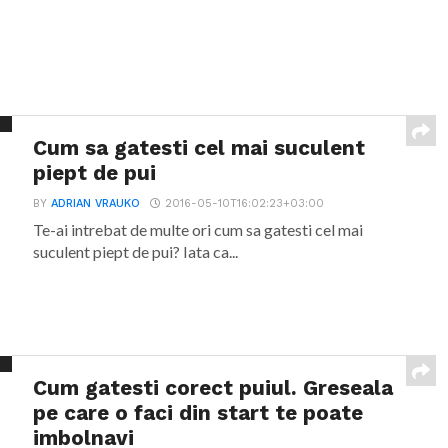
Cum sa gatesti cel mai suculent
piept de pui
BY
ADRIAN VRAUKO
2016-05-10T16:02:23+03:00
Te-ai intrebat de multe ori cum sa gatesti cel mai
suculent piept de pui? Iata ca...
Cum gatesti corect puiul. Greseala
pe care o faci din start te poate
imbolnavi