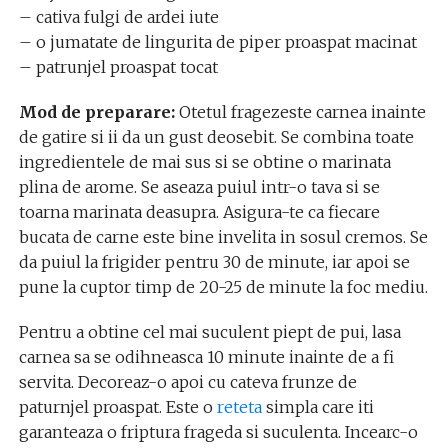
– cativa fulgi de ardei iute
– o jumatate de lingurita de piper proaspat macinat
– patrunjel proaspat tocat
Mod de preparare:
Otetul fragezeste carnea inainte
de gatire si ii da un gust deosebit. Se combina toate
ingredientele de mai sus si se obtine o marinata
plina de arome. Se aseaza puiul intr-o tava si se
toarna marinata deasupra. Asigura-te ca fiecare
bucata de carne este bine invelita in sosul cremos. Se
da puiul la frigider pentru 30 de minute, iar apoi se
pune la cuptor timp de 20-25 de minute la foc mediu.
Pentru a obtine cel mai suculent piept de pui, lasa
carnea sa se odihneasca 10 minute inainte de a fi
servita. Decoreaz-o apoi cu cateva frunze de
paturnjel proaspat. Este o
reteta
simpla care iti
garanteaza o friptura frageda si suculenta. Incearc-o