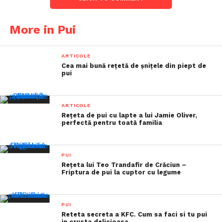
More in Pui
ARTICOLE
Cea mai bună rețetă de șnițele din piept de
pui
ARTICOLE
Rețeta de pui cu lapte a lui Jamie Oliver,
perfectă pentru toată familia
PUI
Rețeta lui Teo Trandafir de Crăciun –
Friptura de pui la cuptor cu legume
PUI
Reteta secreta a KFC. Cum sa faci si tu pui
in crusta delicioasa