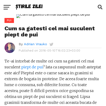
PUI
Cum sa gatesti cel mai suculent
piept de pui
By
Adrian Vrauko
Published on
2016-05-10T16:02:23+03:00
Te-ai intrebat de multe ori cum sa gatesti cel mai
suculent
piept de pui
? Iata ca raspunsul mult asteptat
este aici! Pieptul este o carne saraca in grasimi si
extrem de bogata in proteine. De aceea foarte multa
lume o consuma, sub diferite forme. Cu toate
acestea, poate fi dificil pentru orice gospodina sa
obtina un piept de pui suculent si fraged. Lipsa
grasimii transforma de multe ori aceasta bucata de