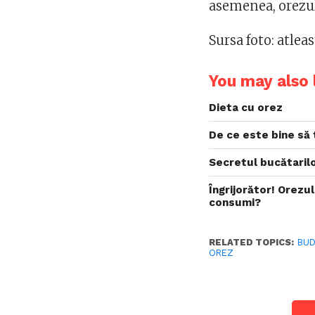
asemenea, orezul 
Sursa foto: atle
You may also l
Dieta cu orez
De ce este bine să 
Secretul bucătarilo
Îngrijorător! Orezul
consumi?
RELATED TOPICS:
BUD
OREZ