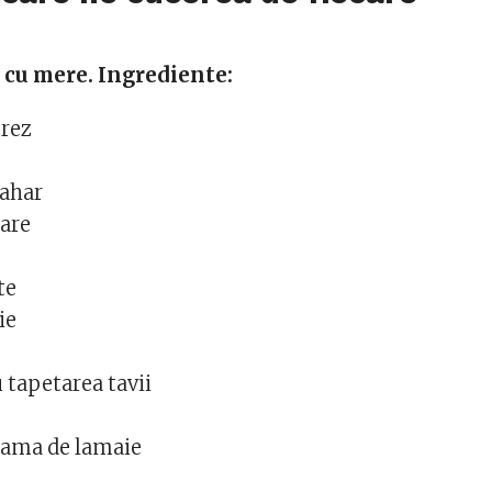
 cu mere. Ingrediente:
orez
zahar
sare
te
ie
t
 tapetarea tavii
zeama de lamaie