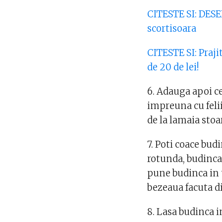
CITESTE SI: DESE
scortisoara
CITESTE SI: Praj
de 20 de lei!
6. Adauga apoi c
impreuna cu felii
de la lamaia stoa
7. Poti coace bud
rotunda, budinca 
pune budinca in 
bezeaua facuta di
8. Lasa budinca i