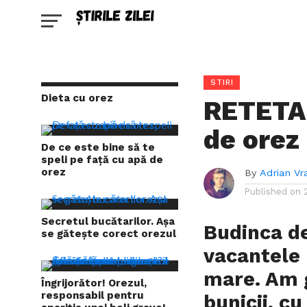
STIRI
Dieta cu orez
RETETA
de orez
De ce este bine să te
speli pe față cu apă de
orez
By
Adrian Vr
Published on
Secretul bucătarilor. Așa
Budinca de
se gătește corect orezul
vacantele 
mare. Am g
Îngrijorător! Orezul,
responsabil pentru
bunicii, c