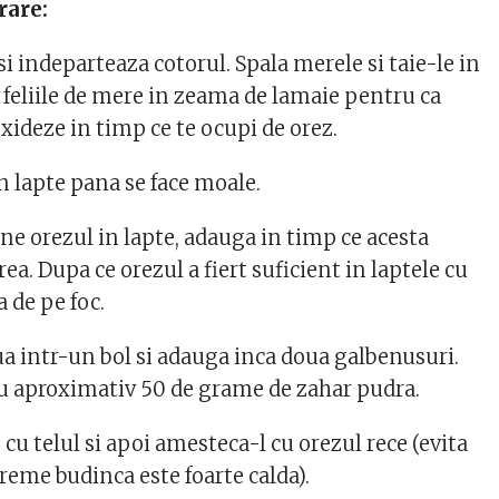
rare:
si indeparteaza cotorul. Spala merele si taie-le in
eci feliile de mere in zeama de lamaie pentru ca
xideze in timp ce te ocupi de orez.
in lapte pana se face moale.
une orezul in lapte, adauga in timp ce acesta
rea. Dupa ce orezul a fiert suficient in laptele cu
a de pe foc.
ua intr-un bol si adauga inca doua galbenusuri.
cu aproximativ 50 de grame de zahar pudra.
e cu telul si apoi amesteca-l cu orezul rece (evita
 vreme budinca este foarte calda).