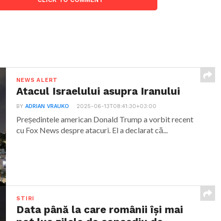
NEWS ALERT
Atacul Israelului asupra Iranului
BY
ADRIAN VRAUKO
2025-06-13T08:41:30+03:00
Președintele american Donald Trump a vorbit recent
cu Fox News despre atacuri. El a declarat că...
STIRI
Data până la care românii îşi mai