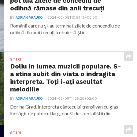
pot lua zilele de concediu de
odihnă rămase din anii trecuţi
BY
ADRIAN VRAUKO
2024-03-09T10:54:16+02:00
Românii care nu şi-au terminat zilele de concendiu de
odihnă din anii trecuţi trebuie să ştie...
STIRI
Doliu in lumea muzicii populare. S-
a stins subit din viata o indragita
interpreta. Toți i-ați ascultat
melodiile
BY
ADRIAN VRAUKO
2024-03-08T11:26:20+02:00
Dorina Grad, interpreta cântecului transilvan cu glas
îndrăgit de publicul larg, dar și de specialiștii din...
STIRI