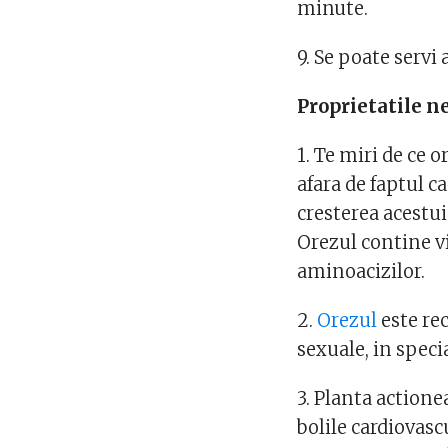
minute.
9. Se poate servi 
Proprietatile n
1. Te miri de ce o
afara de faptul c
cresterea acestui
Orezul contine v
aminoacizilor.
2.
Orezul
este re
sexuale, in specia
3. Planta actione
bolile cardiovasc