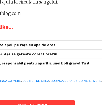
ajuta la circulatia sangelui.
astblog.com
ike...
te speli pe față cu apă de orez
r. Așa se gătește corect orezul
, responsabil pentru apariția unei boli grave! Tu îl
INCA CU MERE
,
BUDINCA DE OREZ
,
BUDINCA DE OREZ CU MERE
,
MERE
,
CLICK TO COMMENT