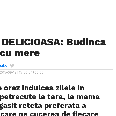
 DELICIOASA: Budinca
 cu mere
auko
2015-09-17T15:30:54+03:00
 orez indulcea zilele in
petrecute la tara, la mama
asit reteta preferata a
u care ne cucerea de fiecare