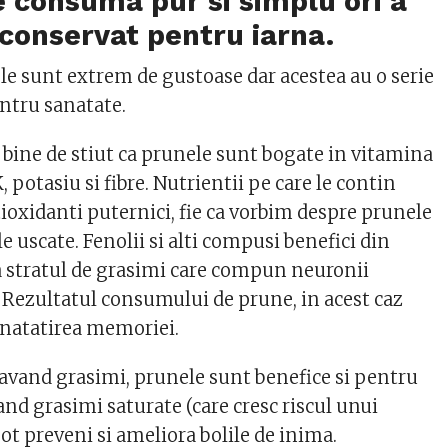
e consuma pur si simplu ori a
 conservat pentru iarna.
le sunt extrem de gustoase dar acestea au o serie
entru sanatate.
 bine de stiut ca prunele sunt bogate in vitamina
, potasiu si fibre. Nutrientii pe care le contin
ioxidanti puternici, fie ca vorbim despre prunele
e uscate. Fenolii si alti compusi benefici din
 stratul de grasimi care compun neuronii
 Rezultatul consumului de prune, in acest caz
unatatirea memoriei.
vand grasimi, prunele sunt benefice si pentru
nd grasimi saturate (care cresc riscul unui
pot preveni si ameliora bolile de inima.