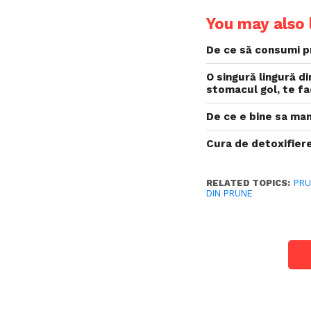
You may also l
De ce să consumi pr
O singură lingură d
stomacul gol, te fac
De ce e bine sa ma
Cura de detoxifiere
RELATED TOPICS:
PR
DIN PRUNE