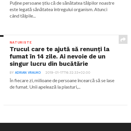
Puține persoane știu că de sănătatea tălpilor noastre
este legată sănătatea întregului organism. Atunci
când tălpile...
NATURISTE
Trucul care te ajută să renunți la
fumat în 14 zile. Ai nevoie de un
singur lucru din bucătărie
BY
ADRIAN VRAUKO
2019-01-17T16:32:33+02:00
În fiecare zi, milioane de persoane încearcă să se lase
de fumat. Unii apelează la plasturi,...