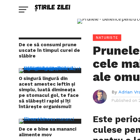
NATURISTE
De ce să consumi prune
Prunele
uscate în timpul curei de
slăbire
cele ma
ale omu
O singură lingură din
acest amestec ieftin și
simplu, luată dimineața
By
Adrian Vr
pe stomacul gol, te face
să slăbești rapid și îți
Published on
întărește organismul!
Este perio
culese pen
De ce e bine sa mananci
alimente mov