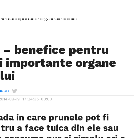
 – benefice pentru
i importante organe
lui
auko
2014-08-19T17:24:36+03:00
ada in care prunele pot fi
tru a face tuica din ele sau