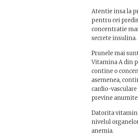
Atentie insa la p
pentru cei predis
concentratie mar
secrete insulina.
Prunele mai sunt 
Vitamina A din pr
contine o concen
asemenea, contin
cardio-vasculare 
previne anumite 
Datorita vitamine
nivelul organelor
anemia.