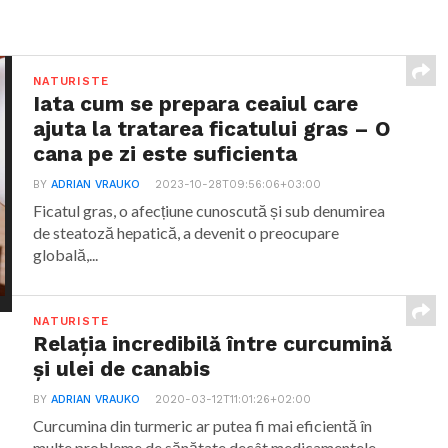
NATURISTE
Iata cum se prepara ceaiul care
ajuta la tratarea ficatului gras – O
cana pe zi este suficienta
BY
ADRIAN VRAUKO
2023-10-28T09:56:06+03:00
Ficatul gras, o afecțiune cunoscută și sub denumirea
de steatoză hepatică, a devenit o preocupare
globală,...
NATURISTE
Relația incredibilă între curcumină
și ulei de canabis
BY
ADRIAN VRAUKO
2020-03-12T11:01:26+02:00
Curcumina din turmeric ar putea fi mai eficientă în
multe probleme de sănătate decât medicamentele