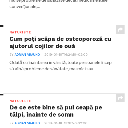
convenționale,...
NATURISTE
Cum poți scăpa de osteoporoză cu
ajutorul cojilor de ouă
BY
ADRIAN VRAUKO
2019-01-18T16:24:18+02:00
Odată cu înaintarea în vârstă, toate persoanele încep
să aibă probleme de sănătate, mai mici sau...
NATURISTE
De ce este bine să pui ceapă pe
tălpi, înainte de somn
BY
ADRIAN VRAUKO
2019-01-18T13:18:57+02:00