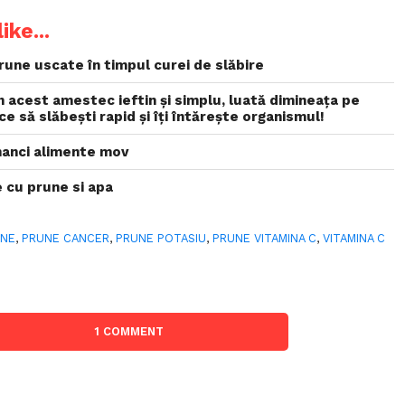
ike...
une uscate în timpul curei de slăbire
in acest amestec ieftin și simplu, luată dimineața pe
e să slăbești rapid și îți întărește organismul!
nanci alimente mov
 cu prune si apa
UNE
,
PRUNE CANCER
,
PRUNE POTASIU
,
PRUNE VITAMINA C
,
VITAMINA C
1 COMMENT