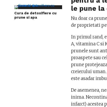
pentru a l
le pune la
Cura de detoxifiere cu
prune si apa
Nu doar ca prune
de proprietati p
In primul rand, e
A, vitamina C si K
prunele sunt ant
proaspete sau cel
prune protejeaza
creierului uman.
este asadar imb
De asemenea, nea
inima. Necontina
infarct) acestea 