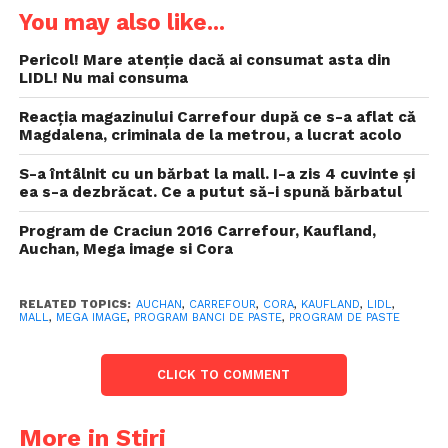
You may also like...
Pericol! Mare atenție dacă ai consumat asta din
LIDL! Nu mai consuma
Reacția magazinului Carrefour după ce s-a aflat că
Magdalena, criminala de la metrou, a lucrat acolo
S-a întâlnit cu un bărbat la mall. I-a zis 4 cuvinte și
ea s-a dezbrăcat. Ce a putut să-i spună bărbatul
Program de Craciun 2016 Carrefour, Kaufland,
Auchan, Mega image si Cora
RELATED TOPICS:
AUCHAN
,
CARREFOUR
,
CORA
,
KAUFLAND
,
LIDL
,
MALL
,
MEGA IMAGE
,
PROGRAM BANCI DE PASTE
,
PROGRAM DE PASTE
CLICK TO COMMENT
More in Stiri