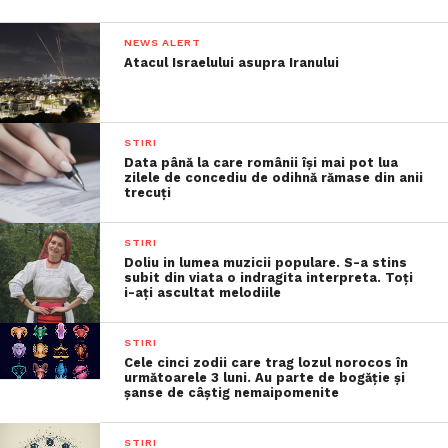
NEWS ALERT
Atacul Israelului asupra Iranului
STIRI
Data până la care românii îşi mai pot lua
zilele de concediu de odihnă rămase din anii
trecuţi
STIRI
Doliu in lumea muzicii populare. S-a stins
subit din viata o indragita interpreta. Toți
i-ați ascultat melodiile
STIRI
Cele cinci zodii care trag lozul norocos în
următoarele 3 luni. Au parte de bogăție și
șanse de câștig nemaipomenite
STIRI