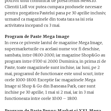
potrivit unui comunicat de presa remis News.ro.
Clientii Lidl vor putea cumpara produsele necesare
pentru pregatirea Pastelui pana pe 30 aprilie inclusiv,
urmand ca magazinele din toata tara sa isi reia
activitatea incepand cu 3 mai.
Program de Paste Mega Image
In ceea ce priveste lantul de magazine Mega Image,
supermarketurile cu acelasi nume vor fi deschise,
sambata, intre 08.00-20.00, iar magazine Shop&Go au
program intre 07.00 si 20.00. Duminica, in prima zi de
Paste, toate magazinele sunt inchise, iar luni, pe 2
mai, programul de functionare este unul scurt, intre
orele 10.00-18.00. Exceptie fac magazinele Mega
Image si Shop & Go din Baneasa Park, care sunt
inchise pe 30 aprilie, 1 mai si 2 mai, iar in 3 mai
functioneaza intre orele 10:00 – 18:00.
Program de Paste Penny Market si XXL Mega