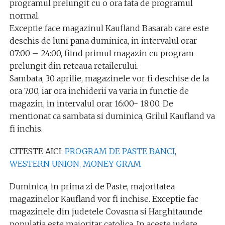
programul prelungit cu o ora fata de programul
normal.
Exceptie face magazinul Kaufland Basarab care este
deschis de luni pana duminica, in intervalul orar
07:00 – 24:00, fiind primul magazin cu program
prelungit din reteaua retailerului.
Sambata, 30 aprilie, magazinele vor fi deschise de la
ora 7.00, iar ora inchiderii va varia in functie de
magazin, in intervalul orar 16:00- 18:00. De
mentionat ca sambata si duminica, Grilul Kaufland va
fi inchis.
CITESTE AICI:
PROGRAM DE PASTE BANCI,
WESTERN UNION, MONEY GRAM
Duminica, in prima zi de Paste, majoritatea
magazinelor Kaufland vor fi inchise. Exceptie fac
magazinele din judetele Covasna si Harghitaunde
populatia este majoritar catolica. In aceste judete