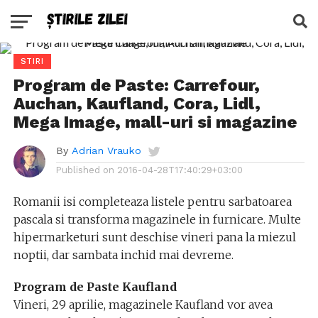
STIRI
Program de Paste: Carrefour,
Auchan, Kaufland, Cora, Lidl,
Mega Image, mall-uri si magazine
By
Adrian Vrauko
Published on
2016-04-28T17:40:29+03:00
Romanii isi completeaza listele pentru sarbatoarea
pascala si transforma magazinele in furnicare. Multe
hipermarketuri sunt deschise vineri pana la miezul
noptii, dar sambata inchid mai devreme.
Program de Paste Kaufland
Vineri, 29 aprilie, magazinele Kaufland vor avea