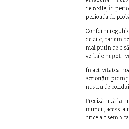
Persoana în cauz
de 6 zile, în per
perioada de probă
Conform regulilo
de zile, dar am 
mai puţin de o s
verbale nepotrivi
În activitatea no
acţionăm prompt 
nostru de condui
Precizăm că la m
muncii, aceasta
orice alt semn ca