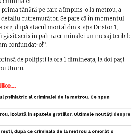
a criminalei
, prima tânără pe care a împins-o la metrou, a
 detaliu cutremurător. Se pare că în momentul
va ore, după atacul mortal din staţia Dristor 1,
fi găsit scris în palma criminalei un mesaj teribil:
 am confundat-o!”.
rinsă de poliţişti la ora 1 dimineaţa, la doi paşi
ou Unirii.
ike...
ul psihiatric al criminalei de la metrou. Ce spun
rou, izolată în spatele gratiilor. Ultimele noutăți despre
rești, după ce criminala de la metrou a omorât o