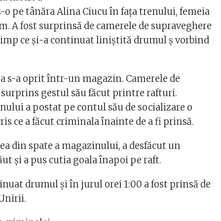
-o pe tânăra Alina Ciucu în fața trenului, femeia
um. A fost surprinsă de camerele de supraveghere
timp ce și-a continuat liniștită drumul ș vorbind
ea s-a oprit într-un magazin. Camerele de
urprins gestul său făcut printre rafturi.
ului a postat pe contul său de socializare o
ris ce a făcut criminala înainte de a fi prinsă.
tea din spate a magazinului, a desfăcut un
ăut și a pus cutia goala înapoi pe raft.
inuat drumul și în jurul orei 1:00 a fost prinsă de
Unirii.