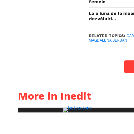
femeie
La o lună de la moa
dezvăluiri…
RELATED TOPICS:
CA
MAGDALENA SERBAN
More in Inedit