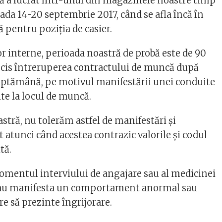
ă a lucrat într-unul din magazinele noastre timp
ioada 14-20 septembrie 2017, când se afla încă în
 pentru poziţia de casier.
r interne, perioada noastră de probă este de 90
decis întreruperea contractului de muncă după
ăptămână, pe motivul manifestării unei conduite
te la locul de muncă.
astră, nu tolerăm astfel de manifestări şi
atunci când acestea contrazic valorile şi codul
tă.
omentul interviului de angajare sau al medicinei
 nu manifesta un comportament anormal sau
re să prezinte îngrijorare.