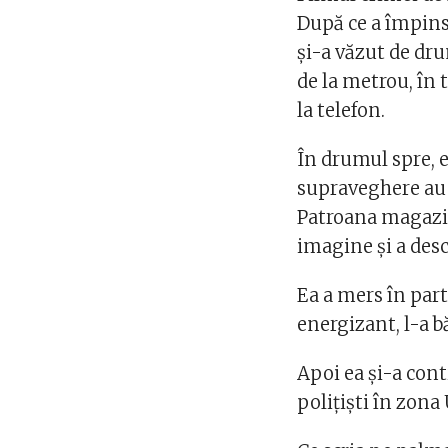
După ce a împins
și-a văzut de dr
de la metrou, în 
la telefon.
În drumul spre, 
supraveghere au s
Patroana magazin
imagine și a desc
Ea a mers în par
energizant, l-a b
Apoi ea și-a cont
polițiști în zona 