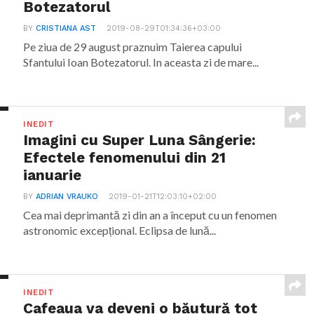
Botezatorul
BY
CRISTIANA AST
2019-08-29T01:34:36+03:00
Pe ziua de 29 august praznuim Taierea capului
Sfantului Ioan Botezatorul. In aceasta zi de mare...
INEDIT
Imagini cu Super Luna Sângerie:
Efectele fenomenului din 21
ianuarie
BY
ADRIAN VRAUKO
2019-01-21T12:03:10+02:00
Cea mai deprimantă zi din an a început cu un fenomen
astronomic excepțional. Eclipsa de lună...
INEDIT
Cafeaua va deveni o băutură tot