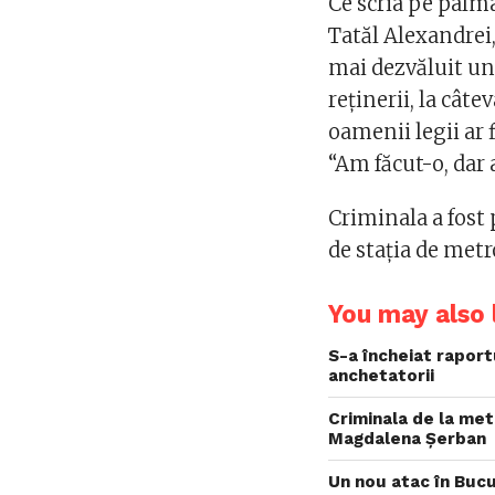
Ce scria pe palm
Tatăl Alexandrei
mai dezvăluit un
reţinerii, la câte
oamenii legii ar 
“Am făcut-o, dar
Criminala a fost p
de staţia de metr
You may also l
S-a încheiat raport
anchetatorii
Criminala de la met
Magdalena Șerban
Un nou atac în Bucu