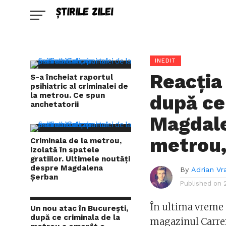
INEDIT
Reacția
S-a încheiat raportul
psihiatric al criminalei de
la metrou. Ce spun
după ce
anchetatorii
Magdale
metrou,
Criminala de la metrou,
izolată în spatele
gratiilor. Ultimele noutăți
despre Magdalena
By
Adrian Vr
Șerban
Published on
În ultima vreme 
Un nou atac în București,
după ce criminala de la
magazinul Carre