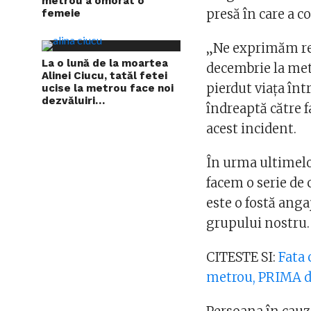
metrou a omorât o
presă în care a c
femeie
„Ne exprimăm reg
La o lună de la moartea
decembrie la met
Alinei Ciucu, tatăl fetei
pierdut viaţa în
ucise la metrou face noi
dezvăluiri…
îndreaptă către fa
acest incident.
În urma ultimelo
facem o serie de 
este o fostă ang
grupului nostru.
CITESTE SI:
Fata 
metrou, PRIMA d