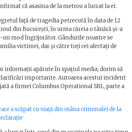
onfirmat că asasina de la metrou a lucrat la ei.
retul faţă de tragedia petrecută în data de 12
roul din Bucureşti, în urma căreia o tânără şi-a
tr-un mod îngrijorător. Gândurile noastre se
milia victimei, dar şi către toţi cei afectaţi de
r informaţii apărute în spaţiul media, dorim să
clarificări importante. Autoarea acestui incident
ajată a firmei Columbus Operational SRL, parte a
care a scăpat cu viață din mâna criminalei de la
eclarație