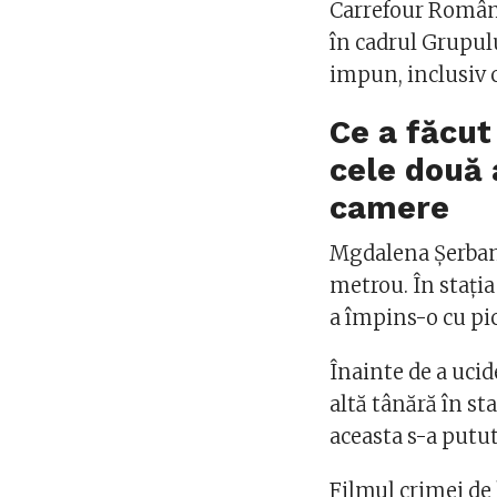
Carrefour Români
în cadrul Grupul
impun, inclusiv c
Ce a făcut
cele două 
camere
Mgdalena Șerban e
metrou. În stația
a împins-o cu pic
Înainte de a ucid
altă tânără în st
aceasta s-a putu
Filmul crimei de