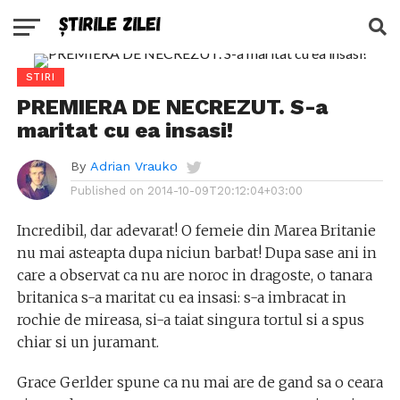
STIRI
PREMIERA DE NECREZUT. S-a
maritat cu ea insasi!
By
Adrian Vrauko
Published on
2014-10-09T20:12:04+03:00
Incredibil, dar adevarat! O femeie din Marea Britanie
nu mai asteapta dupa niciun barbat! Dupa sase ani in
care a observat ca nu are noroc in dragoste, o tanara
britanica s-a maritat cu ea insasi: s-a imbracat in
rochie de mireasa, si-a taiat singura tortul si a spus
chiar si un juramant.
Grace Gerlder spune ca nu mai are de gand sa o ceara