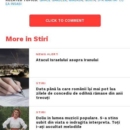
RELATED TOPICS:
GRACE GARDLER
,
MIREASA
,
NUNTA
,
S-A MARITAT CU
EA INSASI
CLICK TO COMMENT
More in Stiri
NEWS ALERT
Atacul Israelului asupra Iranului
STIRI
Data până la care românii îşi mai pot lua
zilele de concediu de odihnă rămase din anii
trecuţi
STIRI
Doliu in lumea muzicii populare. S-a stins
subit din viata o indragita interpreta. Toți
i-ați ascultat melodiile