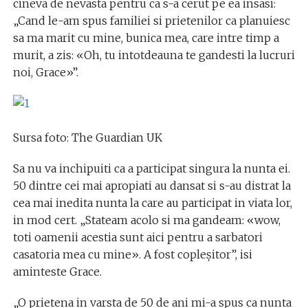
cineva de nevasta pentru ca s-a cerut pe ea insasi:
„Cand le-am spus familiei si prietenilor ca planuiesc
sa ma marit cu mine, bunica mea, care intre timp a
murit, a zis: «Oh, tu intotdeauna te gandesti la lucruri
noi, Grace»”.
Sursa foto: The Guardian UK
Sa nu va inchipuiti ca a participat singura la nunta ei.
50 dintre cei mai apropiati au dansat si s-au distrat la
cea mai inedita nunta la care au participat in viata lor,
in mod cert. „Stateam acolo si ma gandeam: «wow,
toti oamenii acestia sunt aici pentru a sarbatori
casatoria mea cu mine». A fost copleşitor”, isi
aminteste Grace.
„O prietena in varsta de 50 de ani mi-a spus ca nunta