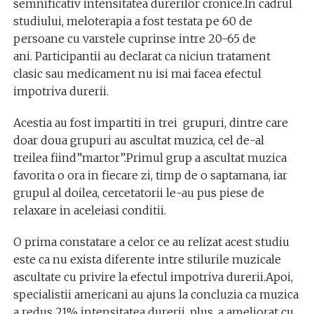
semnificativ intensitatea durerilor cronice.In cadrul
studiului, meloterapia a fost testata pe 60 de
persoane cu varstele cuprinse intre 20-65 de
ani. Participantii au declarat ca niciun tratament
clasic sau medicament nu isi mai facea efectul
impotriva durerii.
Acestia au fost impartiti in trei grupuri, dintre care
doar doua grupuri au ascultat muzica, cel de-al
treilea fiind”martor”.Primul grup a ascultat muzica
favorita o ora in fiecare zi, timp de o saptamana, iar
grupul al doilea, cercetatorii le-au pus piese de
relaxare in aceleiasi conditii.
O prima constatare a celor ce au relizat acest studiu
este ca nu exista diferente intre stilurile muzicale
ascultate cu privire la efectul impotriva durerii.Apoi,
specialistii americani au ajuns la concluzia ca muzica
a redus 21% intensitatea durerii, plus, a ameliorat cu