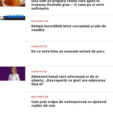
Iata cum se prepara ceaiul care ajuta la
tratarea ficatului gras – O cana pe zi este
suficienta
NATURISTE
Relația incredibilă între curcumină și ulei de
canabis
SANATATE
De ce este bine să consumi untură de porc
SANATATE
Alimentul banal care afectează zi de zi
silueta: „Descoperiți ce gust are mâncarea
fără el”
NATURISTE
Cum poți scăpa de osteoporoză cu ajutorul
cojilor de ouă