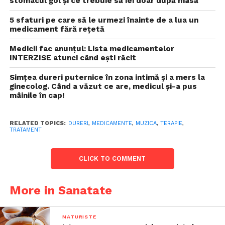
stomacul gol și ce trebuie să iei doar după masă
5 sfaturi pe care să le urmezi înainte de a lua un
medicament fără rețetă
Medicii fac anunţul: Lista medicamentelor
INTERZISE atunci când eşti răcit
Simțea dureri puternice în zona intimă și a mers la
ginecolog. Când a văzut ce are, medicul și-a pus
mâinile în cap!
RELATED TOPICS:
DURERI
,
MEDICAMENTE
,
MUZICA
,
TERAPIE
,
TRATAMENT
CLICK TO COMMENT
More in Sanatate
NATURISTE