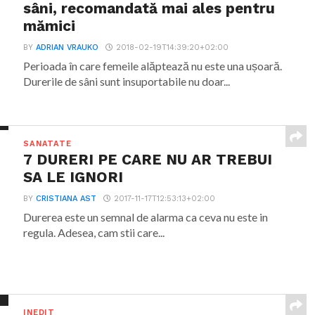
sâni, recomandată mai ales pentru
mămici
BY
ADRIAN VRAUKO
2018-02-19T14:39:20+02:00
Perioada în care femeile alăptează nu este una ușoară.
Durerile de sâni sunt insuportabile nu doar...
SANATATE
7 DURERI PE CARE NU AR TREBUI
SA LE IGNORI
BY
CRISTIANA AST
2017-11-17T12:53:13+02:00
Durerea este un semnal de alarma ca ceva nu este in
regula. Adesea, cam stii care...
INEDIT