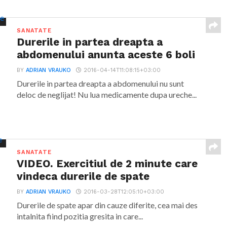
SANATATE
Durerile in partea dreapta a
abdomenului anunta aceste 6 boli
BY
ADRIAN VRAUKO
2016-04-14T11:08:15+03:00
Durerile in partea dreapta a abdomenului nu sunt
deloc de neglijat! Nu lua medicamente dupa ureche...
SANATATE
VIDEO. Exercitiul de 2 minute care
vindeca durerile de spate
BY
ADRIAN VRAUKO
2016-03-28T12:05:10+03:00
Durerile de spate apar din cauze diferite, cea mai des
intalnita fiind pozitia gresita in care...