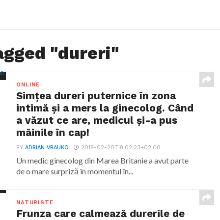
agged "dureri"
ONLINE
Simțea dureri puternice în zona
intimă și a mers la ginecolog. Când
a văzut ce are, medicul și-a pus
mâinile în cap!
BY
ADRIAN VRAUKO
2018-02-20T18:02:23+02:00
Un medic ginecolog din Marea Britanie a avut parte
de o mare surpriză în momentul în...
NATURISTE
Frunza care calmează durerile de