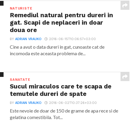
NATURISTE
Remediul natural pentru dureri in
gat. Scapi de neplaceri in doar
doua ore
BY
ADRIAN VRAUKO
2016-06-15T10:06:57+03:00
Cine a avut o data dureri in gat, cunoaste cat de
incomoda este aceasta problema de...
SANATATE
Sucul miraculos care te scapa de
temutele dureri de spate
BY
ADRIAN VRAUKO
2016-06-02T10:37:26+03:00
Este nevoie de doar de 150 de grame de apa rece si de
gelatina comestibila. Tot...