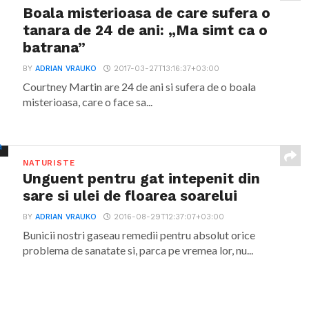
Boala misterioasa de care sufera o
tanara de 24 de ani: „Ma simt ca o
batrana”
BY
ADRIAN VRAUKO
2017-03-27T13:16:37+03:00
Courtney Martin are 24 de ani si sufera de o boala
misterioasa, care o face sa...
NATURISTE
Unguent pentru gat intepenit din
sare si ulei de floarea soarelui
BY
ADRIAN VRAUKO
2016-08-29T12:37:07+03:00
Bunicii nostri gaseau remedii pentru absolut orice
problema de sanatate si, parca pe vremea lor, nu...