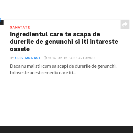
SANATATE
Ingredientul care te scapa de
durerile de genunchi si iti intareste
oasele
BY
CRISTIANA AST
2016-02-12T14:58:42+02:00
Daca nu mai stii cum sa scapi de durerile de genunchi,
foloseste acest remediu care iti...