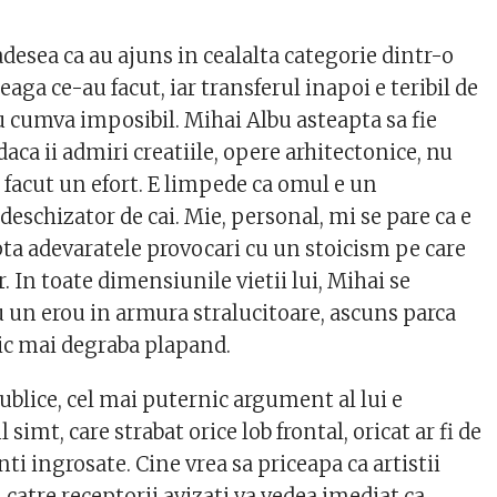
adesea ca au ajuns in cealalta categorie dintr-o
leaga ce-au facut, iar transferul inapoi e teribil de
u cumva imposibil. Mihai Albu asteapta sa fie
 daca ii admiri creatiile, opere arhitectonice, nu
e facut un efort. E limpede ca omul e un
deschizator de cai. Mie, personal, mi se pare ca e
ta adevaratele provocari cu un stoicism pe care
. In toate dimensiunile vietii lui, Mihai se
u un erou in armura stralucitoare, ascuns parca
zic mai degraba plapand.
 publice, cel mai puternic argument al lui e
 simt, care strabat orice lob frontal, oricat ar fi de
nti ingrosate. Cine vrea sa priceapa ca artistii
i catre receptorii avizati va vedea imediat ca