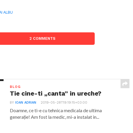
AI ALBU
2 COMMENTS
BLOG
Tie cine-ti „canta” in ureche?
BY
IOAN ADRIAN
2019-05-28T19:19:15+03:00
Doamne, ce ti-e cu tehnica medicala de ultima
generație! Am fost la medic, mi-a instalat in...