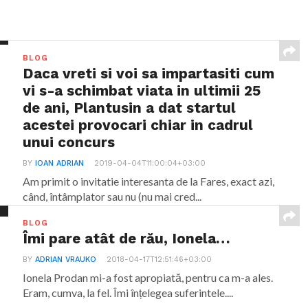
BLOG
Daca vreti si voi sa impartasiti cum
vi s-a schimbat viata in ultimii 25
de ani, Plantusin a dat startul
acestei provocari chiar in cadrul
unui concurs
BY
IOAN ADRIAN
2019-04-04T11:00:04+03:00
Am primit o invitatie interesanta de la Fares, exact azi,
când, întâmplator sau nu (nu mai cred...
BLOG
Îmi pare atât de rău, Ionela…
BY
ADRIAN VRAUKO
2018-04-17T12:51:46+03:00
Ionela Prodan mi-a fost apropiată, pentru ca m-a ales.
Eram, cumva, la fel. Îmi înțelegea suferintele....