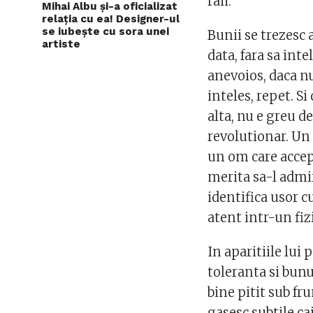
raii.
Mihai Albu și-a oficializat
relația cu ea! Designer-ul
se iubește cu sora unei
Bunii se trezesc 
artiste
data, fara sa inte
anevoios, daca n
inteles, repet. Si
alta, nu e greu d
revolutionar. Un 
un om care accep
merita sa-l admir
identifica usor c
atent intr-un fi
In aparitiile lui
toleranta si bunul
bine pitit sub fru
gasesc subtile ca