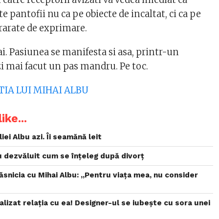
e pantofii nu ca pe obiecte de incaltat, ci ca pe
rarate de exprimare.
. Pasiunea se manifesta si asa, printr-un
i mai facut un pas mandru. Pe toc.
CTIA LUI MIHAI ALBU
ike...
iei Albu azi. Îi seamănă leit
 au dezvăluit cum se înțeleg după divorț
căsnicia cu Mihai Albu: „Pentru viața mea, nu consider
ializat relația cu ea! Designer-ul se iubește cu sora unei