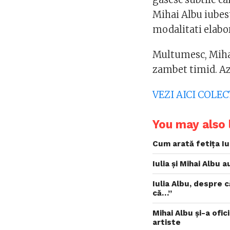
Mihai Albu iubest
modalitati elabo
Multumesc, Mihai
zambet timid. Az
VEZI AICI COLE
You may also l
Cum arată fetița Iul
Iulia și Mihai Albu
Iulia Albu, despre 
că…”
Mihai Albu și-a ofic
artiste