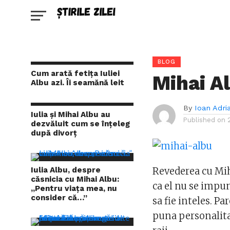
BLOG
Cum arată fetița Iuliei
Mihai Al
Albu azi. Îi seamănă leit
By
Ioan Adri
Iulia și Mihai Albu au
Published on
dezvăluit cum se înțeleg
după divorț
Iulia Albu, despre
Revederea cu Mih
căsnicia cu Mihai Albu:
ca el nu se impun
„Pentru viața mea, nu
consider că…”
sa fie inteles. P
puna personalitat