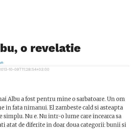
bu, o revelatie
an
2013-10-09T11:28:54+03:00
ai Albu a fost pentru mine o sarbatoare. Un om
e in fata nimanui. El zambeste cald si asteapta
are simplu. Nu e. Nu intr-o lume care incearca sa
i atat de diferite in doar doua categorii: bunii si