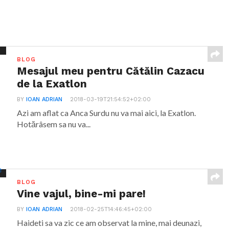
BLOG
Mesajul meu pentru Cătălin Cazacu
de la Exatlon
BY
IOAN ADRIAN
2018-03-19T21:54:52+02:00
Azi am aflat ca Anca Surdu nu va mai aici, la Exatlon.
Hotărâsem sa nu va...
BLOG
Vine vajul, bine-mi pare!
BY
IOAN ADRIAN
2018-02-25T14:46:45+02:00
Haideti sa va zic ce am observat la mine, mai deunazi,