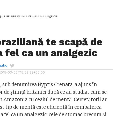
raziliană te scapă de
a fel ca un analgezic
auko
2015-03-06T15:59:39+02:00
, sub denumirea Hyptis Crenata, a ajuns în
 de știință britanici după ce au studiat cum se
din Amazonia cu ceaiul de mentă. Cercetătorii au
est tip de mentă este eficientă în combaterea
 la fel ca un analgezic, cele de stomac precum și