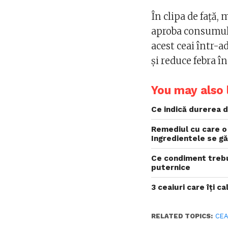
În clipa de față,
aproba consumul 
acest ceai într-a
și reduce febra în
You may also l
Ce indică durerea d
Remediul cu care o 
Ingredientele se g
Ce condiment trebu
puternice
3 ceaiuri care îți 
RELATED TOPICS:
CEA