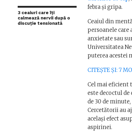
febra și gripa.
3 ceaiuri care îți
calmează nervii după o
Ceaiul din mentă
discuție tensionată
persoanele care a
anxietate sau sun
Universitatea Ne
puterea acestei 
CITEȘTE ȘI: 7 M
Cel mai eficient 
este decoctul de 
de 30 de minute, 
Cercetătorii au a
același efect as
aspirinei.