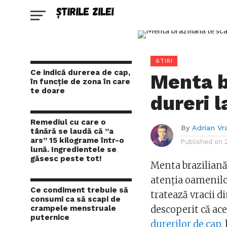
STIRI
Ce indică durerea de cap,
Menta b
în funcție de zona în care
te doare
dureri l
Remediul cu care o
By
Adrian Vr
tânără se laudă că ”a
ars” 15 kilograme într-o
Published on
lună. Ingredientele se
găsesc peste tot!
Menta braziliană
atenția oamenilor
Ce condiment trebuie să
tratează vracii 
consumi ca să scapi de
crampele menstruale
descoperit că ac
puternice
durerilor de cap
,