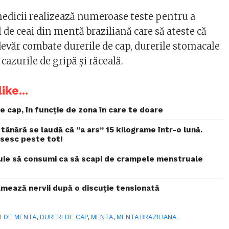
 medicii realizează numeroase teste pentru a
de ceai din mentă braziliană care să ateste că
devăr combate durerile de cap, durerile stomacale
 cazurile de gripă și răceală.
ike...
e cap, în funcție de zona în care te doare
tânără se laudă că ”a ars” 15 kilograme într-o lună.
ăsesc peste tot!
ie să consumi ca să scapi de crampele menstruale
calmează nervii după o discuție tensionată
I DE MENTA
,
DURERI DE CAP
,
MENTA
,
MENTA BRAZILIANA