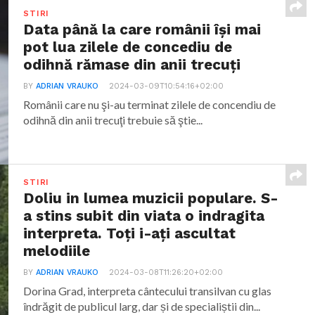
STIRI
Data până la care românii îşi mai
pot lua zilele de concediu de
odihnă rămase din anii trecuţi
BY
ADRIAN VRAUKO
2024-03-09T10:54:16+02:00
Românii care nu şi-au terminat zilele de concendiu de
odihnă din anii trecuţi trebuie să ştie...
STIRI
Doliu in lumea muzicii populare. S-
a stins subit din viata o indragita
interpreta. Toți i-ați ascultat
melodiile
BY
ADRIAN VRAUKO
2024-03-08T11:26:20+02:00
Dorina Grad, interpreta cântecului transilvan cu glas
îndrăgit de publicul larg, dar și de specialiștii din...