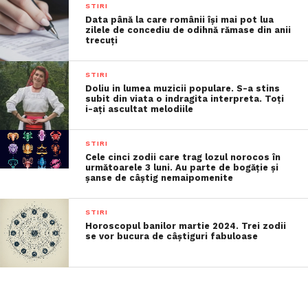
STIRI
Data până la care românii îşi mai pot lua
zilele de concediu de odihnă rămase din anii
trecuţi
STIRI
Doliu in lumea muzicii populare. S-a stins
subit din viata o indragita interpreta. Toți
i-ați ascultat melodiile
STIRI
Cele cinci zodii care trag lozul norocos în
următoarele 3 luni. Au parte de bogăție și
șanse de câștig nemaipomenite
STIRI
Horoscopul banilor martie 2024. Trei zodii
se vor bucura de câștiguri fabuloase