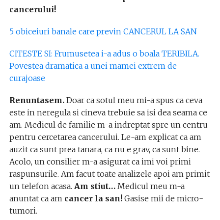
cancerului!
5 obiceiuri banale care previn CANCERUL LA SAN
CITESTE SI: Frumusetea i-a adus o boala TERIBILA.
Povestea dramatica a unei mamei extrem de
curajoase
Renuntasem.
Doar ca sotul meu mi-a spus ca ceva
este in neregula si cineva trebuie sa isi dea seama ce
am. Medicul de familie m-a indreptat spre un centru
pentru cercetarea cancerului. Le-am explicat ca am
auzit ca sunt prea tanara, ca nu e grav, ca sunt bine.
Acolo, un consilier m-a asigurat ca imi voi primi
raspunsurile. Am facut toate analizele apoi am primit
un telefon acasa.
Am stiut…
Medicul meu m-a
anuntat ca am
cancer la san!
Gasise mii de micro-
tumori.