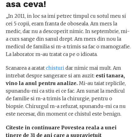
asa ceva!
„In 2011, in loc sa imi petrec timpul cu sotul meu si
cei 5 copii, eram franta de oboseala. Am mers la
medic, dar nu a descoperit nimic. In septembrie, mi-
a curs sange din sanul drept. Am mers din nou la
medicul de familia si m-a trimis sa fac o mamografie.
La laborator m-au tratat ca pe o idioata.
Scanarea a aratat
chisturi
dar nimic mai mult. Am
intrebat despre sangerare si am auzit:
esti tanara,
vino la anul pentru analize.
Mi-au taiat replicile,
spunandu-mi ca stiu ei ce fac. Am sunat la medicul
de familie si m-a trimis la chirurgie, pentru o
biopsie. Chirurgul m-a refuzat, spunandu-mi ca nu
este necesar, din moment ce chistul este benign.
Citeste in continuare Povestea reala a unei
tinere de 31 de ani care a supravietuit