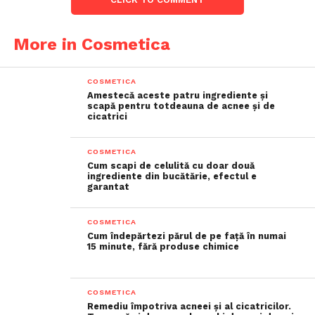
More in Cosmetica
COSMETICA
Amestecă aceste patru ingrediente și
scapă pentru totdeauna de acnee și de
cicatrici
COSMETICA
Cum scapi de celulită cu doar două
ingrediente din bucătărie, efectul e
garantat
COSMETICA
Cum îndepărtezi părul de pe față în numai
15 minute, fără produse chimice
COSMETICA
Remediu împotriva acneei și al cicatricilor.