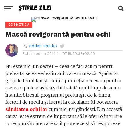
COSMETICA
Mască revigorantă pentru ochi
By
Adrian Vrauko
Published on
2014-11-19T18:50:38+02:00
Nu este nici un secret – ceea ce faci acum pentru
pielea ta, se va vedea în anii care urmează. Așadar ai
grijă de tenul tău și oferă-i protecția necesară pentru
a avea o piele elastică și hidratată mult timp de acum
înainte. Stresul, programul prelungit de la birou,
factorii de mediu și lucrul la calculator îți pot afecta
sănătatea ochilor
cum nici nu gândești. Din această
cauză, este extrem de important să le oferi o îngrijire
corespunzătoare care să îi protejeze și să revigoreze