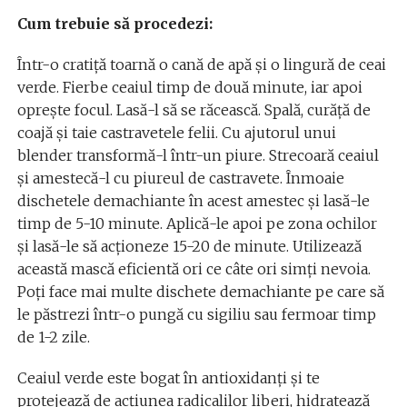
Cum trebuie să procedezi:
Într-o cratiță toarnă o cană de apă și o lingură de ceai
verde. Fierbe ceaiul timp de două minute, iar apoi
oprește focul. Lasă-l să se răcească. Spală, curăță de
coajă și taie castravetele felii. Cu ajutorul unui
blender transformă-l într-un piure. Strecoară ceaiul
și amestecă-l cu piureul de castravete. Înmoaie
dischetele demachiante în acest amestec și lasă-le
timp de 5-10 minute. Aplică-le apoi pe zona ochilor
și lasă-le să acționeze 15-20 de minute. Utilizează
această mască eficientă ori ce câte ori simți nevoia.
Poți face mai multe dischete demachiante pe care să
le păstrezi într-o pungă cu sigiliu sau fermoar timp
de 1-2 zile.
Ceaiul verde este bogat în antioxidanți și te
protejează de acțiunea radicalilor liberi, hidratează