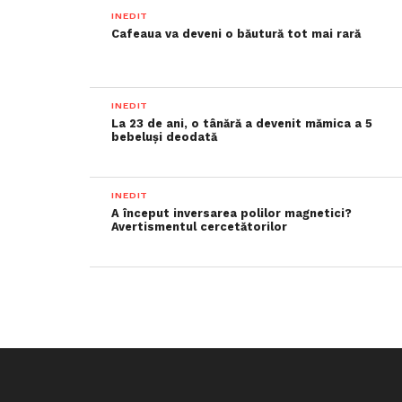
INEDIT
Cafeaua va deveni o băutură tot mai rară
INEDIT
La 23 de ani, o tânără a devenit mămica a 5
bebeluși deodată
INEDIT
A început inversarea polilor magnetici?
Avertismentul cercetătorilor