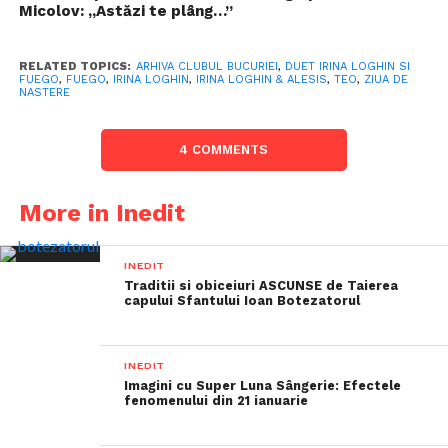
Micolov: „Astăzi te plâng…”
RELATED TOPICS:
ARHIVA CLUBUL BUCURIEI
,
DUET IRINA LOGHIN SI
FUEGO
,
FUEGO
,
IRINA LOGHIN
,
IRINA LOGHIN & ALESIS
,
TEO
,
ZIUA DE
NASTERE
4 COMMENTS
More in Inedit
INEDIT
Traditii si obiceiuri ASCUNSE de Taierea
capului Sfantului Ioan Botezatorul
INEDIT
Imagini cu Super Luna Sângerie: Efectele
fenomenului din 21 ianuarie