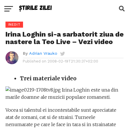
INEDIT
Irina Loghin si-a sarbatorit ziua de
nastere la Teo Live – Vezi video
By
Adrian Vrauko
Published on
2008-02-19T21:30:37+02:00
Trei materiale video
Irina Loghin este una din
marile doamne ale muzicii populare romanesti.
Vocea si talentul ei incontestabile sunt apreciatate
atat de romani, cat si de straini. Turneele
nenumarate pe care le face in tara si in strainatate