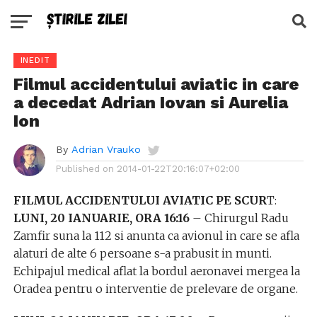
INEDIT
Filmul accidentului aviatic in care
a decedat Adrian Iovan si Aurelia
Ion
By
Adrian Vrauko
Published on
2014-01-22T20:16:07+02:00
FILMUL ACCIDENTULUI AVIATIC PE SCUR
T:
LUNI, 20 IANUARIE, ORA 16:16
– Chirurgul Radu
Zamfir suna la 112 si anunta ca avionul in care se afla
alaturi de alte 6 persoane s-a prabusit in munti.
Echipajul medical aflat la bordul aeronavei mergea la
Oradea pentru o interventie de prelevare de organe.