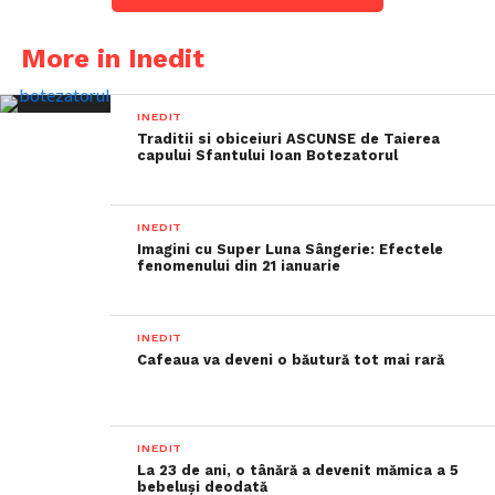
More in Inedit
INEDIT
Traditii si obiceiuri ASCUNSE de Taierea
capului Sfantului Ioan Botezatorul
INEDIT
Imagini cu Super Luna Sângerie: Efectele
fenomenului din 21 ianuarie
INEDIT
Cafeaua va deveni o băutură tot mai rară
INEDIT
La 23 de ani, o tânără a devenit mămica a 5
bebeluși deodată