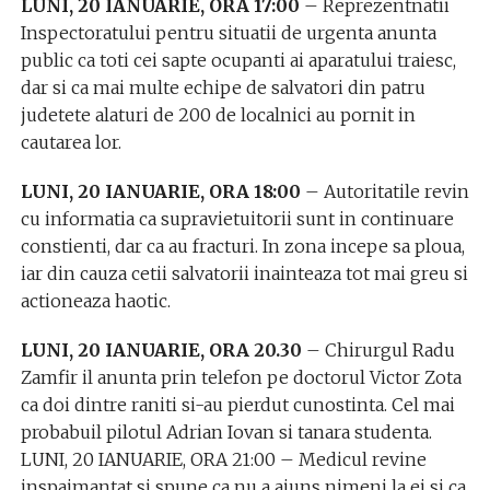
LUNI, 20 IANUARIE, ORA 17:00
– Reprezentnatii
Inspectoratului pentru situatii de urgenta anunta
public ca toti cei sapte ocupanti ai aparatului traiesc,
dar si ca mai multe echipe de salvatori din patru
judetete alaturi de 200 de localnici au pornit in
cautarea lor.
LUNI, 20 IANUARIE, ORA 18:00
– Autoritatile revin
cu informatia ca supravietuitorii sunt in continuare
constienti, dar ca au fracturi. In zona incepe sa ploua,
iar din cauza cetii salvatorii inainteaza tot mai greu si
actioneaza haotic.
LUNI, 20 IANUARIE, ORA 20.30
– Chirurgul Radu
Zamfir il anunta prin telefon pe doctorul Victor Zota
ca doi dintre raniti si-au pierdut cunostinta. Cel mai
probabuil pilotul Adrian Iovan si tanara studenta.
LUNI, 20 IANUARIE, ORA 21:00 – Medicul revine
inspaimantat si spune ca nu a ajuns nimeni la ei si ca