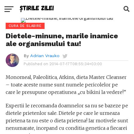
CURA DE SLABIRE
Dietele-minune, marile inamice
ale organismului tau!
By
Adrian Vrauko
Published on
2014-07-17T08:55:34+03:00
Monomeal, Paleolitica, Atkins, dieta Master Cleanser
– toate aceste nume sunt numele pericolelor pe
care le presupune operatiunea „cu bikini la vedere!”
Expertii le recomanda doamnelor sa nu se bazeze pe
dietele prietenlor sale. Dietele pe care le urmeaza
prietena ta nu este o dieta prietena! Iar motivele sunt
nenumarate, incepand cu conditia genetica a fiecarei