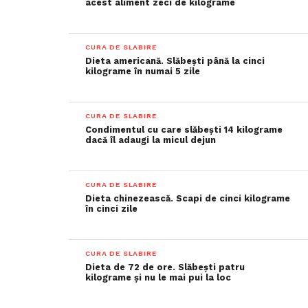
acest aliment zeci de kilograme
CURA DE SLABIRE
Dieta americană. Slăbești până la cinci
kilograme în numai 5 zile
CURA DE SLABIRE
Condimentul cu care slăbești 14 kilograme
dacă îl adaugi la micul dejun
CURA DE SLABIRE
Dieta chinezească. Scapi de cinci kilograme
în cinci zile
CURA DE SLABIRE
Dieta de 72 de ore. Slăbești patru
kilograme și nu le mai pui la loc