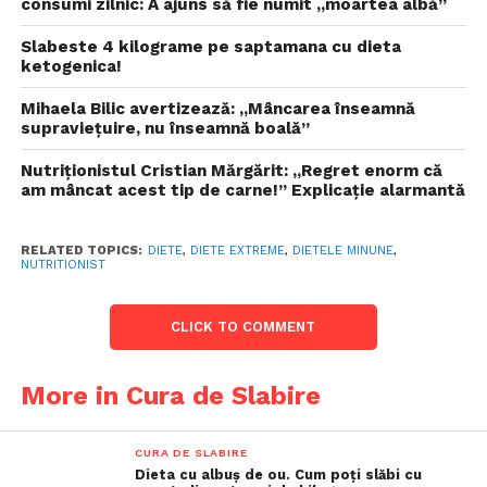
consumi zilnic: A ajuns să fie numit „moartea albă”
Slabeste 4 kilograme pe saptamana cu dieta
ketogenica!
Mihaela Bilic avertizează: „Mâncarea înseamnă
supraviețuire, nu înseamnă boală”
Nutriționistul Cristian Mărgărit: „Regret enorm că
am mâncat acest tip de carne!” Explicație alarmantă
RELATED TOPICS:
DIETE
,
DIETE EXTREME
,
DIETELE MINUNE
,
NUTRITIONIST
CLICK TO COMMENT
More in Cura de Slabire
CURA DE SLABIRE
Dieta cu albuș de ou. Cum poți slăbi cu