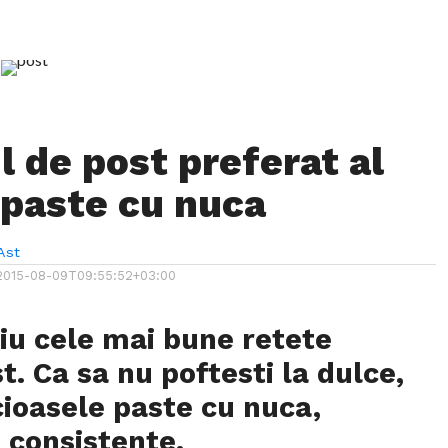
l de post preferat al
: paste cu nuca
Ast
2015-08-09T09:55:52+03:00
tiu cele mai bune retete
t. Ca sa nu poftesti la dulce,
cioasele paste cu nuca,
 consistente.