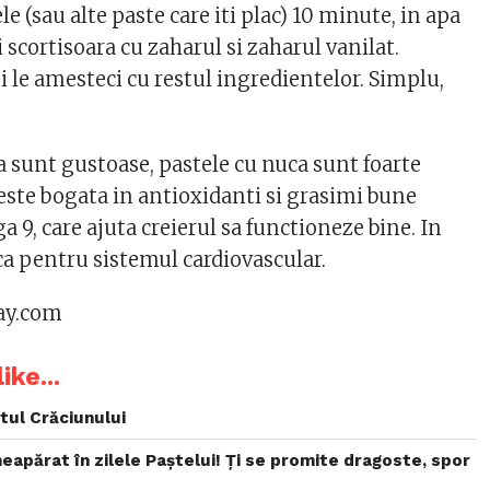
e (sau alte paste care iti plac) 10 minute, in apa
 scortisoara cu zaharul si zaharul vanilat.
si le amesteci cu restul ingredientelor. Simplu,
a sunt gustoase, pastele cu nuca sunt foarte
este bogata in antioxidanti si grasimi bune
9, care ajuta creierul sa functioneze bine. In
ca pentru sistemul cardiovascular.
bay.com
ike...
stul Crăciunului
neapărat în zilele Paștelui! Ți se promite dragoste, spor