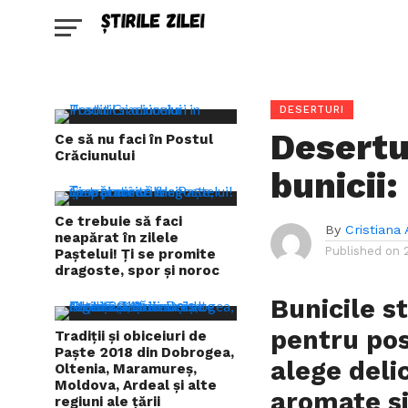
DESERTURI
Desertu
Ce să nu faci în Postul
Crăciunului
bunicii
Ce trebuie să faci
By
Cristiana 
neapărat în zilele
Published on
Paștelui! Ți se promite
dragoste, spor și noroc
Bunicile s
pentru pos
Tradiții și obiceiuri de
Paște 2018 din Dobrogea,
alege deli
Oltenia, Maramureș,
Moldova, Ardeal și alte
aromate si
regiuni ale țării