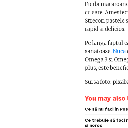
Fierbi macaroanel
cu sare. Amesteci
Strecori pastele 
rapid si delicios.
Pe langa faptul c
sanatoase.
Nuca
Omega 3 si Omega 
plus, este benefi
Sursa foto: pixa
You may also l
Ce să nu faci în Po
Ce trebuie să faci 
și noroc