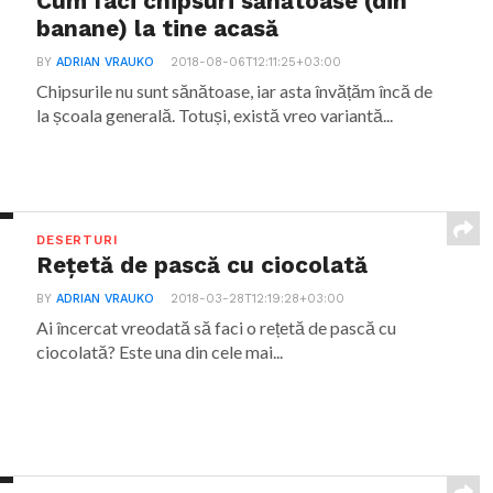
Cum faci chipsuri sănătoase (din
banane) la tine acasă
BY
ADRIAN VRAUKO
2018-08-06T12:11:25+03:00
Chipsurile nu sunt sănătoase, iar asta învățăm încă de
la școala generală. Totuși, există vreo variantă...
DESERTURI
Rețetă de pască cu ciocolată
BY
ADRIAN VRAUKO
2018-03-28T12:19:28+03:00
Ai încercat vreodată să faci o rețetă de pască cu
ciocolată? Este una din cele mai...