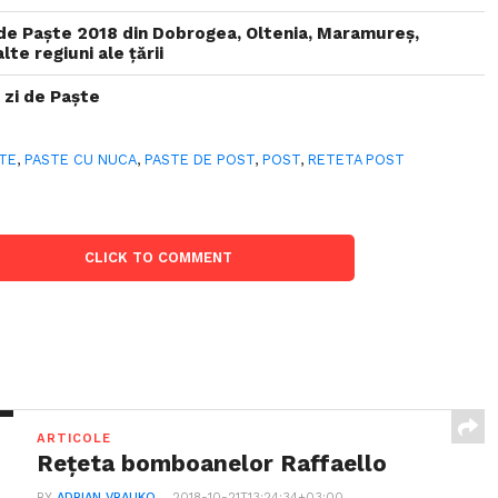
ri de Paște 2018 din Dobrogea, Oltenia, Maramureș,
lte regiuni ale țării
a zi de Paște
TE
,
PASTE CU NUCA
,
PASTE DE POST
,
POST
,
RETETA POST
CLICK TO COMMENT
ARTICOLE
Rețeta bomboanelor Raffaello
BY
ADRIAN VRAUKO
2018-10-21T13:24:34+03:00