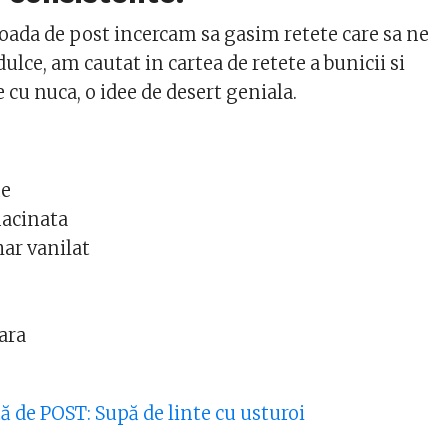
ioada de post incercam sa gasim retete care sa ne
dulce, am cautat in cartea de retete a bunicii si
 cu nuca, o idee de desert geniala.
ne
acinata
har vanilat
oara
ă de POST: Supă de linte cu usturoi