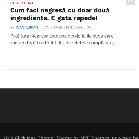
DESERTURI
Cum faci negresă cu doar două
ingrediente. E gata repede!
BY
IOAN ADRIAN
2018-03-20T14:48:21+02:00
Prăjitura Negresa este una din deliciile după care
suntem topiți cu toții. Uită de rețetele complicate,...
© 2016 Click Mag Theme. Theme by MVP Themes, powered by