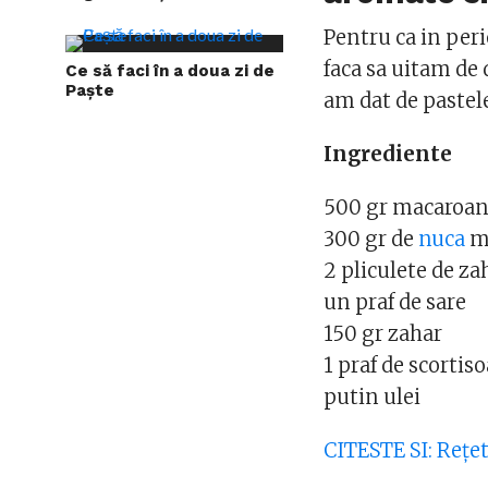
Pentru ca in per
faca sa uitam de 
Ce să faci în a doua zi de
Paște
am dat de pastele
Ingrediente
500 gr macaroa
300 gr de
nuca
m
2 pliculete de za
un praf de sare
150 gr zahar
1 praf de scortis
putin ulei
CITESTE SI: Reţet