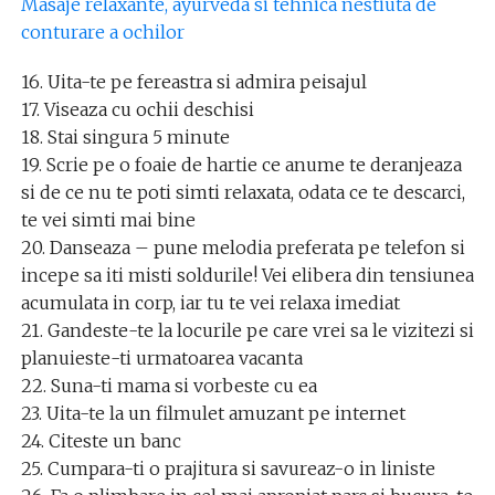
Masaje relaxante, ayurveda si tehnica nestiuta de
conturare a ochilor
16. Uita-te pe fereastra si admira peisajul
17. Viseaza cu ochii deschisi
18. Stai singura 5 minute
19. Scrie pe o foaie de hartie ce anume te deranjeaza
si de ce nu te poti simti relaxata, odata ce te descarci,
te vei simti mai bine
20. Danseaza – pune melodia preferata pe telefon si
incepe sa iti misti soldurile! Vei elibera din tensiunea
acumulata in corp, iar tu te vei relaxa imediat
21. Gandeste-te la locurile pe care vrei sa le vizitezi si
planuieste-ti urmatoarea vacanta
22. Suna-ti mama si vorbeste cu ea
23. Uita-te la un filmulet amuzant pe internet
24. Citeste un banc
25. Cumpara-ti o prajitura si savureaz-o in liniste