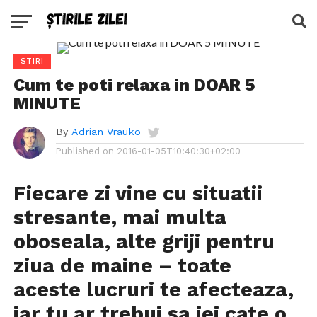
STIRI
Cum te poti relaxa in DOAR 5
MINUTE
By
Adrian Vrauko
Published on
2016-01-05T10:40:30+02:00
Fiecare zi vine cu situatii
stresante, mai multa
oboseala, alte griji pentru
ziua de maine – toate
aceste lucruri te afecteaza,
iar tu ar trebui sa iei cate o