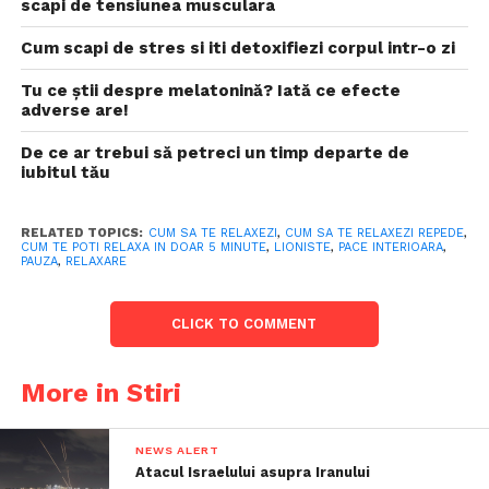
scapi de tensiunea musculara
Cum scapi de stres si iti detoxifiezi corpul intr-o zi
Tu ce știi despre melatonină? Iată ce efecte
adverse are!
De ce ar trebui să petreci un timp departe de
iubitul tău
RELATED TOPICS:
CUM SA TE RELAXEZI
,
CUM SA TE RELAXEZI REPEDE
,
CUM TE POTI RELAXA IN DOAR 5 MINUTE
,
LIONISTE
,
PACE INTERIOARA
,
PAUZA
,
RELAXARE
CLICK TO COMMENT
More in Stiri
NEWS ALERT
Atacul Israelului asupra Iranului