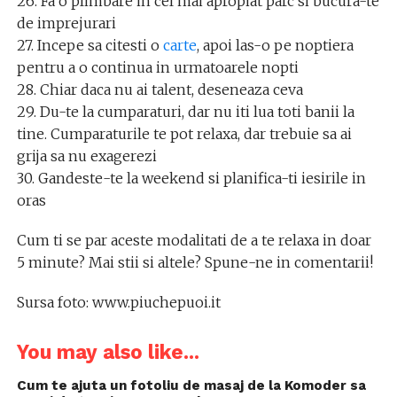
26. Fa o plimbare in cel mai apropiat parc si bucura-te
de imprejurari
27. Incepe sa citesti o
carte
, apoi las-o pe noptiera
pentru a o continua in urmatoarele nopti
28. Chiar daca nu ai talent, deseneaza ceva
29. Du-te la cumparaturi, dar nu iti lua toti banii la
tine. Cumparaturile te pot relaxa, dar trebuie sa ai
grija sa nu exagerezi
30. Gandeste-te la weekend si planifica-ti iesirile in
oras
Cum ti se par aceste modalitati de a te relaxa in doar
5 minute? Mai stii si altele? Spune-ne in comentarii!
Sursa foto: www.piuchepuoi.it
You may also like...
Cum te ajuta un fotoliu de masaj de la Komoder sa