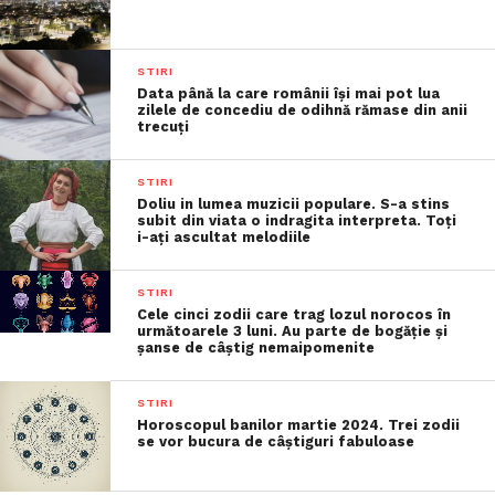
STIRI
Data până la care românii îşi mai pot lua
zilele de concediu de odihnă rămase din anii
trecuţi
STIRI
Doliu in lumea muzicii populare. S-a stins
subit din viata o indragita interpreta. Toți
i-ați ascultat melodiile
STIRI
Cele cinci zodii care trag lozul norocos în
următoarele 3 luni. Au parte de bogăție și
șanse de câștig nemaipomenite
STIRI
Horoscopul banilor martie 2024. Trei zodii
se vor bucura de câștiguri fabuloase