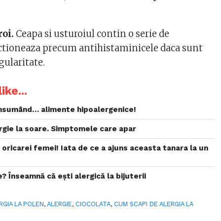
roi.
Ceapa si usturoiul contin o serie de
actioneaza precum antihistaminicele daca sunt
ularitate.
ike...
onsumând… alimente hipoalergenice!
ergie la soare. Simptomele care apar
 oricarei femei! Iata de ce a ajuns aceasta tanara la un
 Înseamnă că ești alergică la bijuterii
RGIA LA POLEN
,
ALERGIE
,
CIOCOLATA
,
CUM SCAPI DE ALERGIA LA