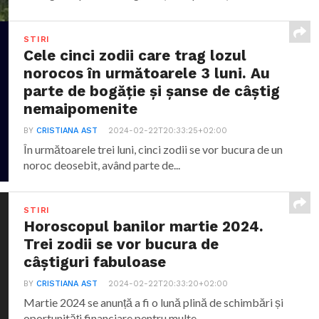
STIRI
Cele cinci zodii care trag lozul
norocos în următoarele 3 luni. Au
parte de bogăție și șanse de câștig
nemaipomenite
BY
CRISTIANA AST
2024-02-22T20:33:25+02:00
În următoarele trei luni, cinci zodii se vor bucura de un
noroc deosebit, având parte de...
STIRI
Horoscopul banilor martie 2024.
Trei zodii se vor bucura de
câștiguri fabuloase
BY
CRISTIANA AST
2024-02-22T20:33:20+02:00
Martie 2024 se anunță a fi o lună plină de schimbări și
oportunități financiare pentru multe...