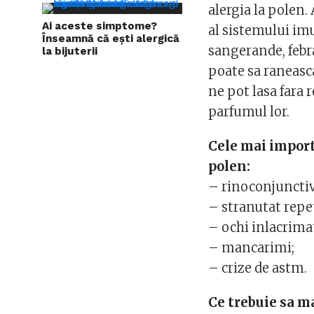
alergia la polen.
Ai aceste simptome?
al sistemului imu
Înseamnă că ești alergică
sangerande, febr
la bijuterii
poate sa raneasca
ne pot lasa fara 
parfumul lor.
Cele mai import
polen:
– rinoconjunctiv
– stranutat repe
– ochi inlacrimati
– mancarimi;
– crize de astm.
Ce trebuie sa 