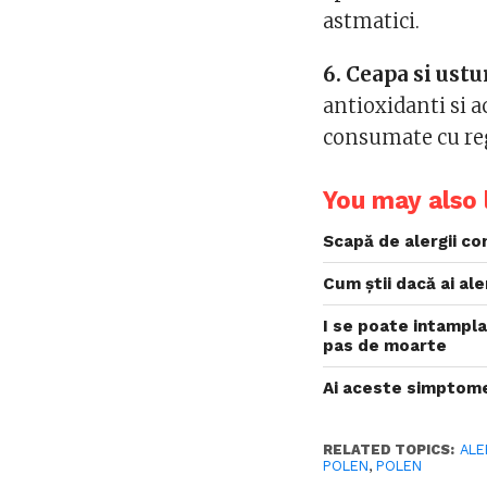
astmatici.
6. Ceapa si ustu
antioxidanti si 
consumate cu reg
You may also l
Scapă de alergii c
Cum știi dacă ai al
I se poate intampla
pas de moarte
Ai aceste simptome?
RELATED TOPICS:
ALE
POLEN
,
POLEN