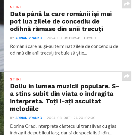
STIRI
Data până la care românii îşi mai
pot lua zilele de concediu de
odihnă rămase din anii trecuţi
BY
ADRIAN VRAUKO
2024-03-09T10:54:16+02:00
Românii care nu şi-au terminat zilele de concendiu de
odihnă din anii trecuţi trebuie să ştie...
STIRI
Doliu in lumea muzicii populare. S-
a stins subit din viata o indragita
interpreta. Toți i-ați ascultat
melodiile
BY
ADRIAN VRAUKO
2024-03-08T11:26:20+02:00
Dorina Grad, interpreta cântecului transilvan cu glas
îndrăgit de publicul larg, dar și de specialiștii din...