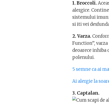
1. Broccoli.
Aceas
alergice. Contine
sistemului imunit
si iti vei desfund
2. Varza.
Conform
Function”, varza
deoarece inhiba c
polenului.
5 semne ca ai ma
Ai alergie la soa
3. Captalan.