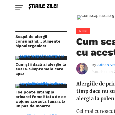
STIRI
Scapă de alergii
Cum sca
consumând… alimente
hipoalergenice!
cu aces
Cum știi dacă ai alergie la
By
Adrian Vr
soare. Simptomele care
Published on
apar
Alergiile de pri
timp daca nu su
I se poate intampla
oricarei femei! Iata de ce
alergia la pol
a ajuns aceasta tanara la
un pas de moarte
Cel mai cunoscut