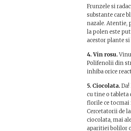
Frunzele si radac
substante care b
nazale. Atentie, 
la polen este put
acestor plante si 
4. Vin rosu.
Vinu
Polifenolii din st
inhiba orice react
5. Ciocolata.
Da! 
cu tine o tableta 
florile ce tocmai
Cercetatorii de l
ciocolata, mai al
aparitiei bolilor