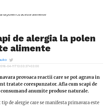
pi de alergia la polen
te alimente
auko
2016-04-11T13:03:37+03:00
mavara provoaca reactii care se pot agrava in
nt tratate corespunzator. Afla cum scapi de
en consumand anumite produse naturale.
 tip de alergie care se manifesta primavara este