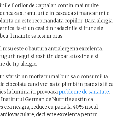
inile florilor de Captalan contin mai multe
locheaza stranuturile in cascada si mancarimile
planta nu este recomandata copiilor! Daca alergia
ernica, fa-ti un ceai din radacinile si frunzele
bea-l inainte sa iesi in oras.
l rosu este o bautura antialergena excelenta.
rugurii negri si rosii tin departe toxinele si
ie de tip alergic.
In sfarsit un motiv numai bun sa o consumi! Ia
de ciocolata cand vrei sa te plimbi in parc si stii ca
 ies la lumina iti provoaca
probleme de sanatate
.
a Institutul German de Nutritie sustin ca
es cea neagra, reduce cu pana la 40% riscul
 cardiovasculare, deci este excelenta pentru