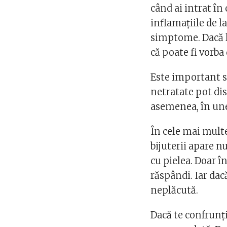
când ai intrat în
inflamațiile de l
simptome. Dacă le
că poate fi vorba
Este important să
netratate pot dis
asemenea, în une
În cele mai multe
bijuterii apare n
cu pielea. Doar î
răspândi. Iar dac
neplăcută.
Dacă te confrunți 