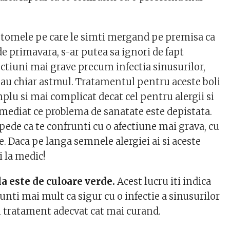
tomele pe care le simti mergand pe premisa ca
 de primavara, s-ar putea sa ignori de fapt
ctiuni mai grave precum infectia sinusurilor,
 sau chiar astmul. Tratamentul pentru aceste boli
plu si mai complicat decat cel pentru alergii si
imediat ce problema de sanatate este depistata.
epede ca te confrunti cu o afectiune mai grava, cu
e. Daca pe langa semnele alergiei ai si aceste
 la medic!
la este de culoare verde.
Acest lucru iti indica
runti mai mult ca sigur cu o infectie a sinusurilor
un tratament adecvat cat mai curand.