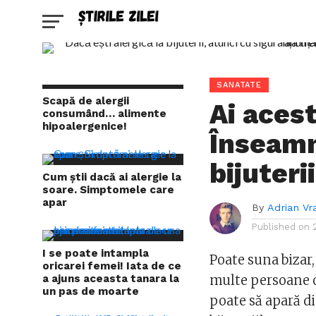
SANATATE
Scapă de alergii
Ai aces
consumând… alimente
hipoalergenice!
Înseamn
bijuterii
Cum știi dacă ai alergie la
soare. Simptomele care
apar
By
Adrian Vr
Published on
I se poate intampla
Poate suna bizar,
oricarei femei! Iata de ce
a ajuns aceasta tanara la
multe persoane o
un pas de moarte
poate să apară d