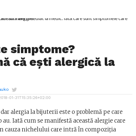
te simptome?
ă că ești alergică la
auko
2018-01-31T15:35:26+02:00
 dar alergia la bijuterii este o problemă pe care
 au. Iată cum se manifestă această alergie care
in cauza nichelului care intră în compoziția