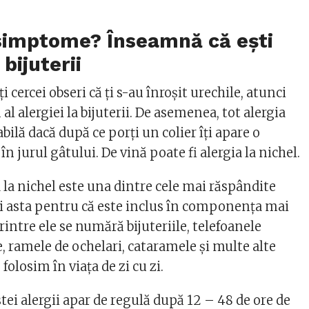
 simptome? Înseamnă că ești
 bijuterii
 cercei obseri că ți s-au înroșit urechile, atunci
al alergiei la bijuterii. De asemenea, tot alergia
bilă dacă după ce porți un colier îți apare o
în jurul gâtului. De vină poate fi alergia la nichel.
a la nichel este una dintre cele mai răspândite
 Și asta pentru că este inclus în componența mai
rintre ele se numără bijuteriile, telefoanele
, ramele de ochelari, cataramele și multe alte
 folosim în viața de zi cu zi.
ei alergii apar de regulă după 12 – 48 de ore de