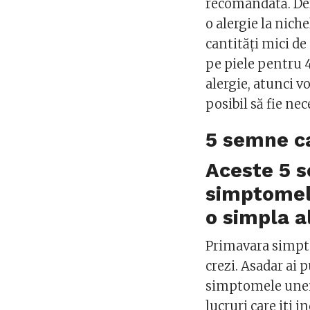
recomandată. Der
o alergie la niche
cantități mici de 
pe piele pentru 4
alergie, atunci v
posibil să fie ne
5 semne ca
Aceste 5 s
simptomele
o simpla a
Primavara simpto
crezi. Asadar ai 
simptomele unei s
lucruri care iti 