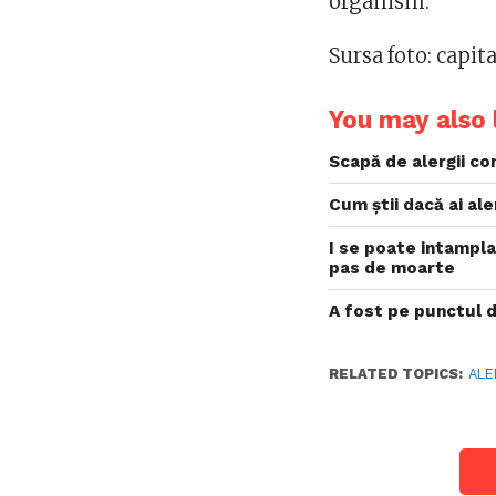
organism.
Sursa foto: capit
You may also l
Scapă de alergii c
Cum știi dacă ai al
I se poate intampla
pas de moarte
A fost pe punctul 
RELATED TOPICS:
ALE