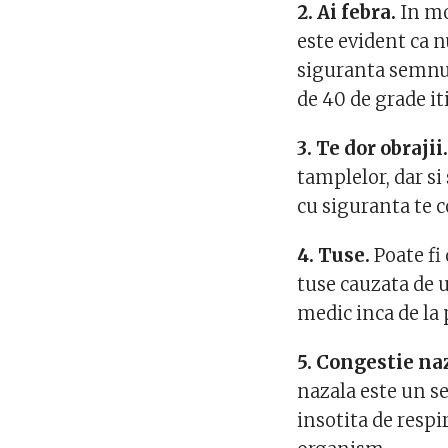
2. Ai febra.
In mo
este evident ca n
siguranta semnul 
de 40 de grade it
3. Te dor obrajii
tamplelor, dar si
cu siguranta te c
4. Tuse.
Poate fi 
tuse cauzata de 
medic inca de la
5. Congestie naz
nazala este un se
insotita de respi