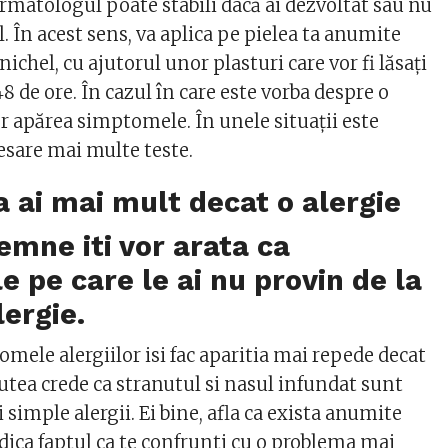
matologul poate stabili dacă ai dezvoltat sau nu
l. În acest sens, va aplica pe pielea ta anumite
nichel, cu ajutorul unor plasturi care vor fi lăsați
8 de ore. În cazul în care este vorba despre o
or apărea simptomele. În unele situații este
cesare mai multe teste.
 ai mai mult decat o alergie
emne iti vor arata ca
 pe care le ai nu provin de la
lergie.
mele alergiilor isi fac aparitia mai repede decat
putea crede ca stranutul si nasul infundat sunt
imple alergii. Ei bine, afla ca exista anumite
indica faptul ca te confrunti cu o problema mai