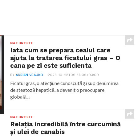
NATURISTE
Iata cum se prepara ceaiul care
ajuta la tratarea ficatului gras – O
cana pe zi este suficienta
BY
ADRIAN VRAUKO
2023-10-28T09:56:06+03:00
Ficatul gras, o afecțiune cunoscută și sub denumirea
de steatoză hepatică, a devenit o preocupare
globală,...
NATURISTE
Relația incredibilă între curcumină
și ulei de canabis