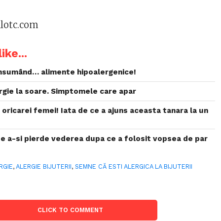
alotc.com
ike...
onsumând… alimente hipoalergenice!
ergie la soare. Simptomele care apar
 oricarei femei! Iata de ce a ajuns aceasta tanara la un
de a-si pierde vederea dupa ce a folosit vopsea de par
RGIE
,
ALERGIE BIJUTERII
,
SEMNE CĂ ESTI ALERGICA LA BIJUTERII
CLICK TO COMMENT