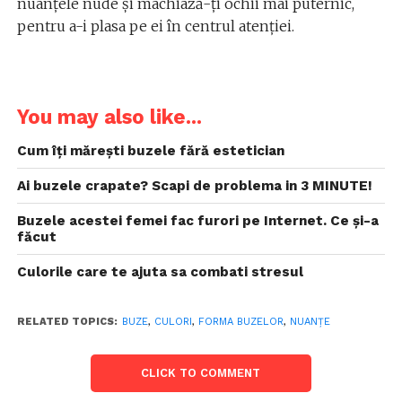
nuanțele nude și machiază-ți ochii mai puternic,
pentru a-i plasa pe ei în centrul atenției.
You may also like...
Cum îți mărești buzele fără estetician
Ai buzele crapate? Scapi de problema in 3 MINUTE!
Buzele acestei femei fac furori pe Internet. Ce și-a
făcut
Culorile care te ajuta sa combati stresul
RELATED TOPICS:
BUZE
,
CULORI
,
FORMA BUZELOR
,
NUANȚE
CLICK TO COMMENT