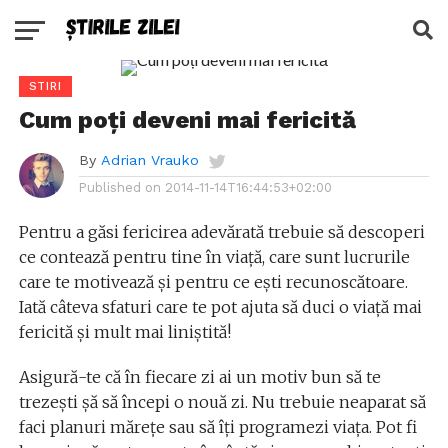
STIRI
Cum poți deveni mai fericită
By
Adrian Vrauko
Published on
2014-11-14T16:44:53+02:00
Pentru a găsi fericirea adevărată trebuie să descoperi
ce contează pentru tine în viață, care sunt lucrurile
care te motivează și pentru ce ești recunoscătoare.
Iată câteva sfaturi care te pot ajuta să duci o viață mai
fericită și mult mai liniștită!
Asigură-te că în fiecare zi ai un motiv bun să te
trezești șă să începi o nouă zi. Nu trebuie neaparat să
faci planuri mărețe sau să îți programezi viața. Pot fi