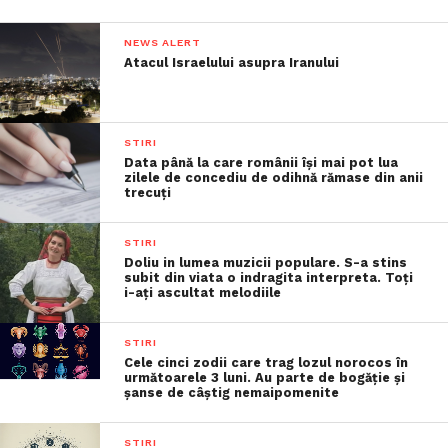
NEWS ALERT
Atacul Israelului asupra Iranului
STIRI
Data până la care românii îşi mai pot lua
zilele de concediu de odihnă rămase din anii
trecuţi
STIRI
Doliu in lumea muzicii populare. S-a stins
subit din viata o indragita interpreta. Toți
i-ați ascultat melodiile
STIRI
Cele cinci zodii care trag lozul norocos în
următoarele 3 luni. Au parte de bogăție și
șanse de câștig nemaipomenite
STIRI