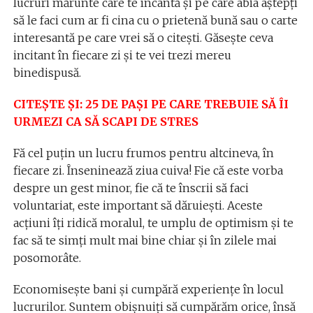
lucruri mărunte care te încântă și pe care abia aștepți
să le faci cum ar fi cina cu o prietenă bună sau o carte
interesantă pe care vrei să o citești. Găsește ceva
incitant în fiecare zi și te vei trezi mereu
binedispusă.
CITEȘTE ȘI: 25 DE PAȘI PE CARE TREBUIE SĂ ÎI
URMEZI CA SĂ SCAPI DE STRES
Fă cel puțin un lucru frumos pentru altcineva, în
fiecare zi. Înseninează ziua cuiva! Fie că este vorba
despre un gest minor, fie că te înscrii să faci
voluntariat, este important să dăruiești. Aceste
acțiuni îți ridică moralul, te umplu de optimism și te
fac să te simți mult mai bine chiar și în zilele mai
posomorâte.
Economisește bani și cumpără experiențe în locul
lucrurilor. Suntem obișnuiți să cumpărăm orice, însă