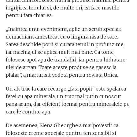
Cantareata foloseste numai produse naturale pentru
ingrijirea tenului si, de multe ori, isi face mastile
pentru fata chiar ea.
„Inaintea unui eveniment, aplic un scrub special:
demachiant amestecat cu o lingura rasa de sare.
Sarea deschide porii şi curata tenul in profunzime,
iar machiajul se aplica mult mai bine. Ca tonic,
folosesc apoi apa de trandafiri, iar pentru hidratare
ulei de argan. Toate aceste produse se gasesc la
plafar”, a marturisit vedeta pentru revista Unica.
Un alt truc la care recurge „fata popii” este spalarea
fetei cu apa minerala, un truc mai putin cunoscut
pana acum, dar eficient tocmai pentru mineralele pe
care le contine apa.
De asemenea, Elena Gheorghe a mai povestit ca
foloseste creme speciale pentru ten sensibil si