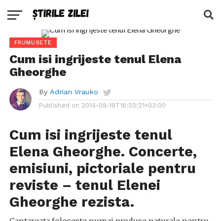
FRUMUSETE
Cum isi ingrijeste tenul Elena
Gheorghe
By
Adrian Vrauko
Published on
2014-09-19T16:50:21+03:00
Cum isi ingrijeste tenul
Elena Gheorghe. Concerte,
emisiuni, pictoriale pentru
reviste – tenul Elenei
Gheorghe rezista.