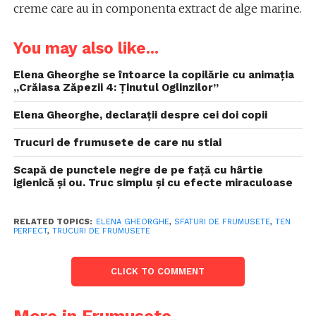
creme care au in componenta extract de alge marine.
You may also like...
Elena Gheorghe se întoarce la copilărie cu animaţia
,,Crăiasa Zăpezii 4: Ţinutul Oglinzilor”
Elena Gheorghe, declarații despre cei doi copii
Trucuri de frumusete de care nu stiai
Scapă de punctele negre de pe față cu hârtie
igienică și ou. Truc simplu și cu efecte miraculoase
RELATED TOPICS:
ELENA GHEORGHE
,
SFATURI DE FRUMUSETE
,
TEN
PERFECT
,
TRUCURI DE FRUMUSETE
CLICK TO COMMENT