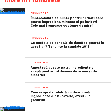
More in Frumusete
FRUMUSETE
Îmbrăcăminte de nuntă pentru bărbați care
poate impresiona mireasa și pe invitați –
Cele mai frumoase costume de mire!
FRUMUSETE
Ce modele de sandale de damă se poartă în
acest an? Tendințe la sandale 2019
COSMETICA
Amestecă aceste patru ingrediente și
scapă pentru totdeauna de acnee și de
cicatrici
COSMETICA
Cum scapi de celulită cu doar două
ingrediente din bucătărie, efectul e
garantat