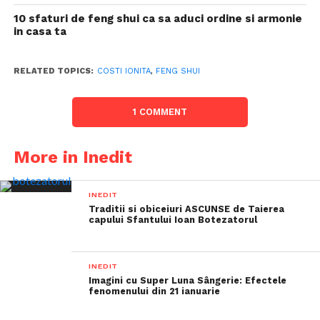
10 sfaturi de feng shui ca sa aduci ordine si armonie
in casa ta
RELATED TOPICS:
COSTI IONITA
,
FENG SHUI
1 COMMENT
More in Inedit
INEDIT
Traditii si obiceiuri ASCUNSE de Taierea
capului Sfantului Ioan Botezatorul
INEDIT
Imagini cu Super Luna Sângerie: Efectele
fenomenului din 21 ianuarie