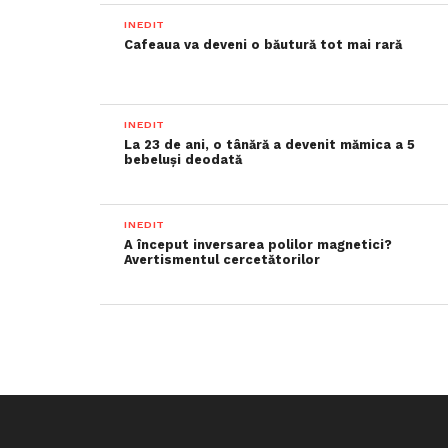
INEDIT
Cafeaua va deveni o băutură tot mai rară
INEDIT
La 23 de ani, o tânără a devenit mămica a 5
bebeluși deodată
INEDIT
A început inversarea polilor magnetici?
Avertismentul cercetătorilor